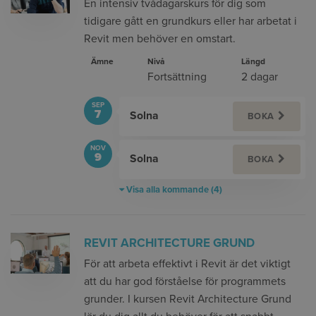
En intensiv tvådagarskurs för dig som
tidigare gått en grundkurs eller har arbetat i
Revit men behöver en omstart.
Ämne
Nivå
Längd
Fortsättning
2 dagar
SEP
7
Solna
BOKA
NOV
9
Solna
BOKA
Visa alla kommande (4)
REVIT ARCHITECTURE GRUND
För att arbeta effektivt i Revit är det viktigt
att du har god förståelse för programmets
grunder. I kursen Revit Architecture Grund