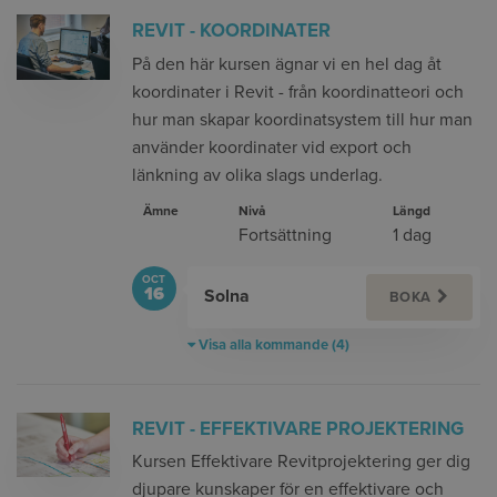
REVIT - KOORDINATER
På den här kursen ägnar vi en hel dag åt
koordinater i Revit - från koordinatteori och
hur man skapar koordinatsystem till hur man
använder koordinater vid export och
länkning av olika slags underlag.
Ämne
Nivå
Längd
Fortsättning
1 dag
OCT
16
Solna
BOKA
Visa alla kommande (4)
REVIT - EFFEKTIVARE PROJEKTERING
Kursen Effektivare Revitprojektering ger dig
djupare kunskaper för en effektivare och