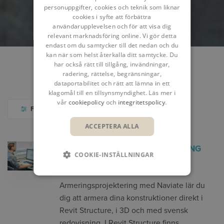
personuppgifter, cookies och teknik som liknar
cookies i syfte att förbättra
användarupplevelsen och för att visa dig
relevant marknadsföring online. Vi gör detta
endast om du samtycker till det nedan och du
kan när som helst återkalla ditt samtycke. Du
har också rätt till tillgång, invändningar,
radering, rättelse, begränsningar,
KURSER
KALENDER
PLATSER
dataportabilitet och rätt att lämna in ett
klagomål till en tillsynsmyndighet. Läs mer i
vår
cookiepolicy
och
integritetspolicy
.
FILTER
ACCEPTERA ALLA
REVIT - ARMERINGSPROJEKTERING
COOKIE-INSTÄLLNINGAR
MED NAVIATE
På denna kurs i Revit –
Armeringsprojektering med Naviate lär du
dig att armera dina konstruktioner direkt i
Revit Structure, i 3D och med svensk
redovisning. I Revit Structure finns