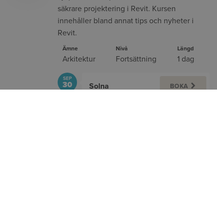
säkrare projektering i Revit. Kursen
innehåller bland annat tips och nyheter i
Revit.
Ämne
Nivå
Längd
Arkitektur
Fortsättning
1 dag
SEP
30
Solna
BOKA
DEC
2
Solna
BOKA
Visa alla kommande (4)
REVIT - MODEL MANAGERS - DRIVA
PROJEKT
På denna kurs lär du dig att vårda och
anpassa ditt projekt liksom att få bättre