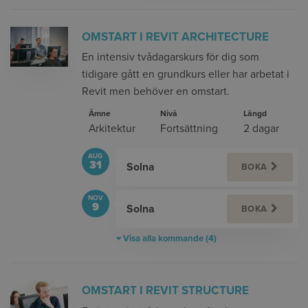
OMSTART I REVIT ARCHITECTURE
En intensiv tvådagarskurs för dig som
tidigare gått en grundkurs eller har arbetat i
Revit men behöver en omstart.
Ämne
Nivå
Längd
Arkitektur
Fortsättning
2 dagar
AUG
31
Solna
BOKA
NOV
9
Solna
BOKA
Visa alla kommande (4)
OMSTART I REVIT STRUCTURE