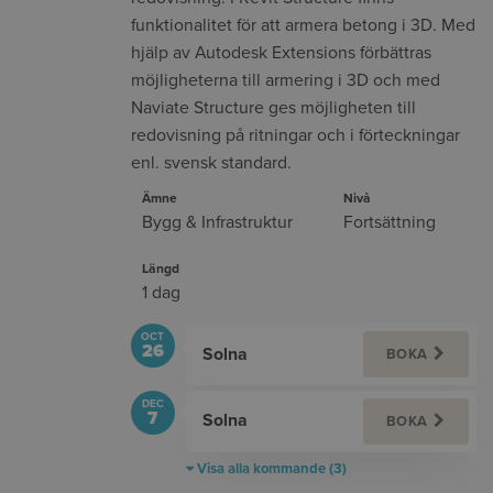
funktionalitet för att armera betong i 3D. Med
hjälp av Autodesk Extensions förbättras
möjligheterna till armering i 3D och med
Naviate Structure ges möjligheten till
redovisning på ritningar och i förteckningar
enl. svensk standard.
Ämne
Nivå
Bygg & Infrastruktur
Fortsättning
Längd
1 dag
OCT
26
Solna
BOKA
DEC
7
Solna
BOKA
Visa alla kommande (3)