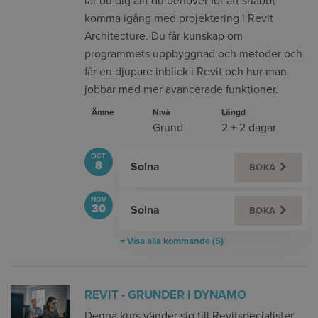
lär du dig allt du behöver för att snabbt
komma igång med projektering i Revit
Architecture. Du får kunskap om
programmets uppbyggnad och metoder och
får en djupare inblick i Revit och hur man
jobbar med mer avancerade funktioner.
Ämne
Nivå
Längd
Grund
2 + 2 dagar
OCT
8
Solna
BOKA
NOV
30
Solna
BOKA
Visa alla kommande (5)
REVIT - GRUNDER I DYNAMO
Denna kurs vänder sig till Revitspecialister