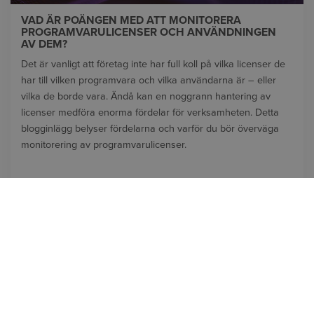
VAD ÄR POÄNGEN MED ATT MONITORERA
PROGRAMVARULICENSER OCH ANVÄNDNINGEN
AV DEM?
Det är vanligt att företag inte har full koll på vilka licenser de
har till vilken programvara och vilka användarna är – eller
vilka de borde vara. Ändå kan en noggrann hantering av
licenser medföra enorma fördelar för verksamheten. Detta
blogginlägg belyser fördelarna och varför du bör överväga
monitorering av programvarulicenser.
LÄS MER
1