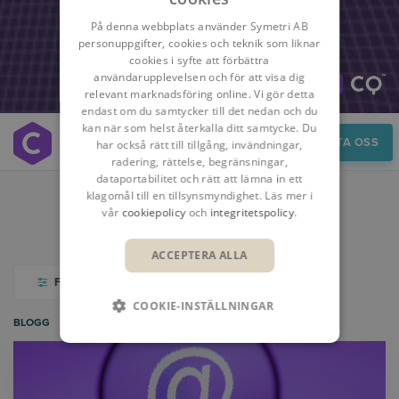
På denna webbplats använder Symetri AB
personuppgifter, cookies och teknik som liknar
cookies i syfte att förbättra
användarupplevelsen och för att visa dig
relevant marknadsföring online. Vi gör detta
endast om du samtycker till det nedan och du
kan när som helst återkalla ditt samtycke. Du
Insikter
KONTAKTA OSS
har också rätt till tillgång, invändningar,
radering, rättelse, begränsningar,
dataportabilitet och rätt att lämna in ett
klagomål till en tillsynsmyndighet. Läs mer i
vår
cookiepolicy
och
integritetspolicy
.
BLOGG
VIDEOBIBLIOTEK
ACCEPTERA ALLA
FILTER
COOKIE-INSTÄLLNINGAR
BLOGG