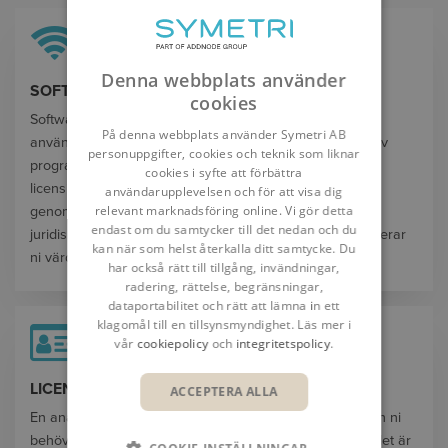
Denna webbplats använder
SOFTWARE ASSET MANAGEMENT
cookies
Software Asset Management (SAM) säkerställer laglig
På denna webbplats använder Symetri AB
användning, korrekt licenshantering och kostnadseffektiv
personuppgifter, cookies och teknik som liknar
programvarudistribution. Genom att optimera
cookies i syfte att förbättra
licensinvesteringar, säkerställa att regler följs och att
användarupplevelsen och för att visa dig
relevant marknadsföring online. Vi gör detta
genomföra en smidig implementering kan ni minimera
endast om du samtycker till det nedan och du
juridiska risker och onödiga kostnader. Samtidigt maximerar
kan när som helst återkalla ditt samtycke. Du
ni värdet av era programvarutillgångar!
har också rätt till tillgång, invändningar,
radering, rättelse, begränsningar,
dataportabilitet och rätt att lämna in ett
klagomål till en tillsynsmyndighet. Läs mer i
vår
cookiepolicy
och
integritetspolicy
.
LICENSANVÄNDNINGSANALYS
ACCEPTERA ALLA
En analys av er licensanvändning ger er den information ni
behöver för att fatta ett välgrundat beslut - oavsett om det är