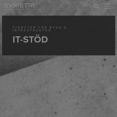
TJÄNSTER FÖR BYGG &
INFRASTRUKTUR
IT-STÖD