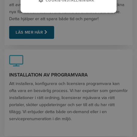
COOKIE-INSTÄLLNINGAR
att avsluta vissa licenser för att de inte används eller teckna
nya för att fler i teamet ska kunna bli effektiva i sitt arbete.
Detta hjälper er att spara både tid och pengar!
LÄS MER HÄR
INSTALLATION AV PROGRAMVARA
Att installera, konfigurera och licensiera programvara kan
ofta vara en besvärlig process. Vi har experter som genomför
installationer i rätt ordning, licensierar mjukvara via rätt
portaler, sköter uppdateringar och ser till att du har rätt
tillägg. Vi erbjuder detta både on-demand eller i en
serviceprenumeration i din miljö.