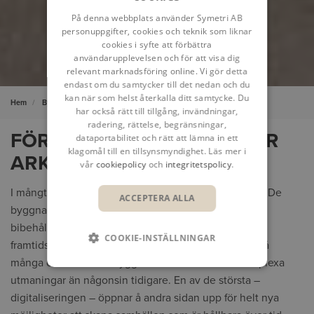
På denna webbplats använder Symetri AB
personuppgifter, cookies och teknik som liknar
cookies i syfte att förbättra
användarupplevelsen och för att visa dig
relevant marknadsföring online. Vi gör detta
endast om du samtycker till det nedan och du
kan när som helst återkalla ditt samtycke. Du
Hem
Bygg & Infrastruktur
Arkitektur
har också rätt till tillgång, invändningar,
radering, rättelse, begränsningar,
FÖRDELARNA MED BIM FÖR
dataportabilitet och rätt att lämna in ett
klagomål till en tillsynsmyndighet. Läs mer i
ARKITEKTER
vår
cookiepolicy
och
integritetspolicy
.
I mångt och mycket handlar arkitektur om framtiden. De
ACCEPTERA ALLA
byggnader vi designar idag måste vara hållbara och
bibehålla sitt värde i minst 100 år framöver. Därför är
COOKIE-INSTÄLLNINGAR
framtidsperspektivet en viktig del av vårt uppdrag. På
många områden står byggbranschen inför mer komplexa
utmaningar än någonsin tidigare. En av de största –
digitaliseringen – öppnar å andra sidan upp för helt nya