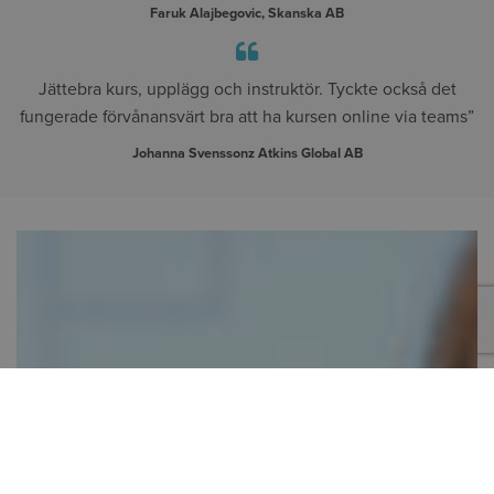
Faruk Alajbegovic, Skanska AB
Jättebra kurs, upplägg och instruktör. Tyckte också det
fungerade förvånansvärt bra att ha kursen online via teams”
Johanna Svenssonz Atkins Global AB