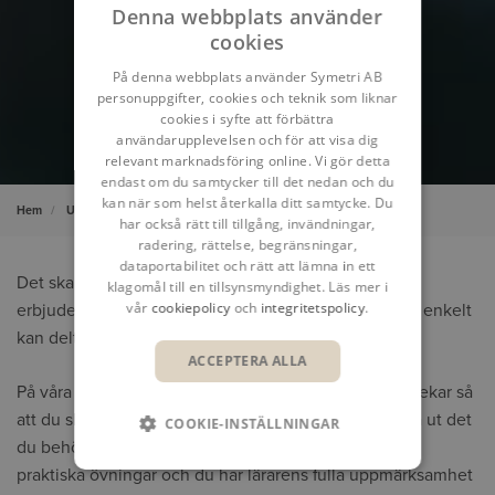
Denna webbplats använder
cookies
På denna webbplats använder Symetri AB
personuppgifter, cookies och teknik som liknar
cookies i syfte att förbättra
användarupplevelsen och för att visa dig
relevant marknadsföring online. Vi gör detta
endast om du samtycker till det nedan och du
kan när som helst återkalla ditt samtycke. Du
Hem
Utbildning
Onlinekurser
har också rätt till tillgång, invändningar,
radering, rättelse, begränsningar,
dataportabilitet och rätt att lämna in ett
Det ska vara smidigt att utöka sina kunskaper. Därför
klagomål till en tillsynsmyndighet. Läs mer i
vår
cookiepolicy
och
integritetspolicy
.
erbjuder vi onlinekurser, där du och övriga deltagare enkelt
kan delta hemifrån eller från kontoret.
ACCEPTERA ALLA
På våra webbutbildningar har vi alltid små gruppstorlekar så
att du ska få den tid du behöver med läraren för att få ut det
COOKIE-INSTÄLLNINGAR
du behöver från kursen. Vi blandar instruktioner med
praktiska övningar och du har lärarens fulla uppmärksamhet