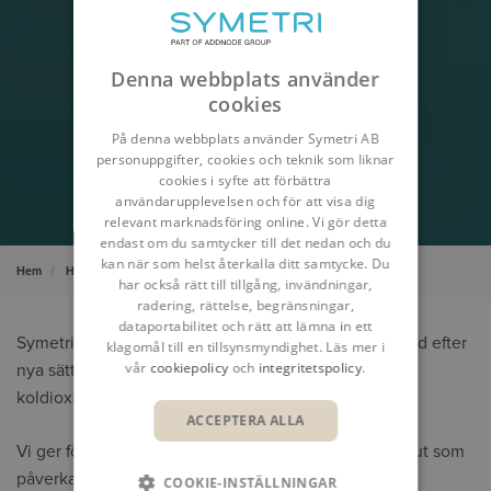
Denna webbplats använder
cookies
På denna webbplats använder Symetri AB
personuppgifter, cookies och teknik som liknar
cookies i syfte att förbättra
användarupplevelsen och för att visa dig
relevant marknadsföring online. Vi gör detta
endast om du samtycker till det nedan och du
kan när som helst återkalla ditt samtycke. Du
Hem
Hållbarhet
har också rätt till tillgång, invändningar,
radering, rättelse, begränsningar,
dataportabilitet och rätt att lämna in ett
Symetri lägger stort fokus på hållbarhet och letar alltid efter
klagomål till en tillsynsmyndighet. Läs mer i
vår
cookiepolicy
och
integritetspolicy
.
nya sätt att öka energieffektiviteten och minska
koldioxidutsläppen.
ACCEPTERA ALLA
Vi ger företag möjligheten att fatta välgrundade beslut som
påverkar miljön positivt. Våra experter inom design,
COOKIE-INSTÄLLNINGAR