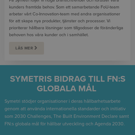
På Symetri följer vi noga branschtrender och förutser våra
kunders framtida behov. Som ett samarbetande FoU-team
arbetar vårt Co-Innovation-team med andra organisationer
för att skapa nya produkter, tjänster och processer. Vi
prioriterar hållbara lösningar som tillgodoser de föränderliga
behoven hos våra kunder och i samhället.
LÄS MER
SYMETRIS BIDRAG TILL FN:S
GLOBALA MÅL
Symetri stödjer organisationer i deras hållbarhetsarbete
genom att använda internationella standarder och initiativ
som 2030 Challenges, The Built Environment Declare samt
FN:s globala mål för hållbar utveckling och Agenda 2030.