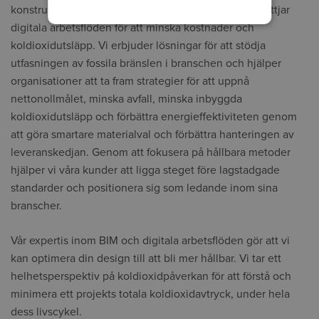
konstruktion, tillverkning, vetenskap och teknik utnyttjar
digitala arbetsflöden för att minska kostnader och
koldioxidutsläpp. Vi erbjuder lösningar för att stödja
utfasningen av fossila bränslen i branschen och hjälper
organisationer att ta fram strategier för att uppnå
nettonollmålet, minska avfall, minska inbyggda
koldioxidutsläpp och förbättra energieffektiviteten genom
att göra smartare materialval och förbättra hanteringen av
leveranskedjan. Genom att fokusera på hållbara metoder
hjälper vi våra kunder att ligga steget före lagstadgade
standarder och positionera sig som ledande inom sina
branscher.
Vår expertis inom BIM och digitala arbetsflöden gör att vi
kan optimera din design till att bli mer hållbar. Vi tar ett
helhetsperspektiv på koldioxidpåverkan för att förstå och
minimera ett projekts totala koldioxidavtryck, under hela
dess livscykel.