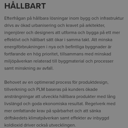
HÅLLBART
Efterfrågan på hållbara lösningar inom bygg och infrastruktur
drivs av ökad urbanisering och kravet på arkitekter,
ingenjörer och designers att utforma och bygga på ett mer
effektivt och hållbart sätt ökar i samma takt. Att minska
energiförbrukningen i nya och befintliga byggnader är
fortfarande en hög prioritet, tillsammans med minskad
miljöpåverkan relaterad till byggmaterial och processer
samt minskning av avfall.
Behovet av en optimerad process för produktdesign,
tillverkning och PLM baseras på kunders ökade
ansträngningar att utveckla hållbara produkter med lång
livslängd och goda ekonomiska resultat. Regelverk med
mer omfattande krav på spårbarhet och att sänka
driftskedets klimatpåverkan samt effekter av
inbyggd
koldioxid
driver också utvecklingen.