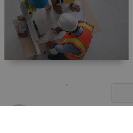
JOEL ASPEGREN
Sales Manager Bluebeam, GoCanvas and SiteDocs