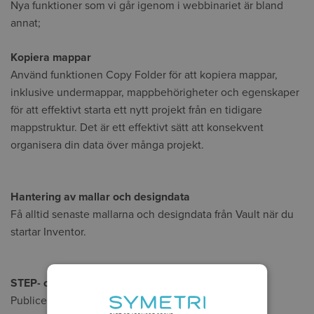
Nya funktioner som vi går igenom i webbinariet är bland
annat;
Kopiera mappar
Använd funktionen Copy Folder för att kopiera mappar,
inklusive undermappar, mappbehörigheter och egenskaper
för att effektivt starta ett nytt projekt från en tidigare
mappstruktur. Det är ett effektivt sätt att konsekvent
organisera din data över många projekt.
Hantering av mallar och designdata
Få alltid senaste mallarna och designdata från Vault när du
startar Inventor.
STEP- och DXF-generering
Publicera och hantera automatiskt DXF- och STEP-