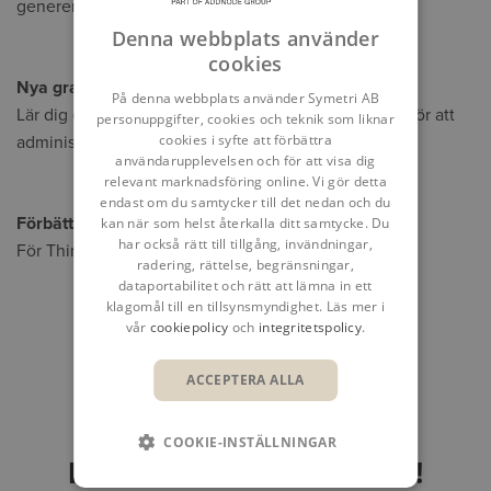
genererade filer genom godkännandeprocessen.
Denna webbplats använder
cookies
Nya granskningsinställningar vid statusändring
På denna webbplats använder Symetri AB
Lär dig om de nya möjligheterna som är tillgängliga för att
personuppgifter, cookies och teknik som liknar
cookies i syfte att förbättra
administrera livscykeländringar.
användarupplevelsen och för att visa dig
relevant marknadsföring online. Vi gör detta
endast om du samtycker till det nedan och du
Förbättningar
kan när som helst återkalla ditt samtycke. Du
har också rätt till tillgång, invändningar,
För Thin Client samt Backup och Restore.
radering, rättelse, begränsningar,
dataportabilitet och rätt att lämna in ett
klagomål till en tillsynsmyndighet. Läs mer i
DELA
vår
cookiepolicy
och
integritetspolicy
.
ACCEPTERA ALLA
COOKIE-INSTÄLLNINGAR
KONTAKTA MIG GÄRNA!