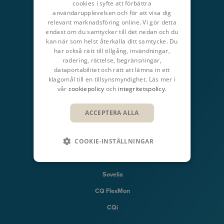
cookies i syfte att förbättra
användarupplevelsen och för att visa dig
Produktdesign & Produktlivscykel
relevant marknadsföring online. Vi gör detta
endast om du samtycker till det nedan och du
Bygg & Infrastruktur
kan när som helst återkalla ditt samtycke. Du
har också rätt till tillgång, invändningar,
SNABBLÄNKAR
radering, rättelse, begränsningar,
dataportabilitet och rätt att lämna in ett
Insikter
klagomål till en tillsynsmyndighet. Läs mer i
Produkter
vår
cookiepolicy
och
integritetspolicy
.
Utbildning
ACCEPTERA ALLA
Support
COOKIE-INSTÄLLNINGAR
SYMETRI TECHNOLOGY
Naviate
Sovelia
CQ FlexMon
CQi