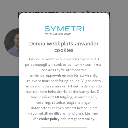
KONTAKTA MIG GÄRNA!
TOR LUNDSTEN
Building & Infrastructure
Denna webbplats använder
cookies
På denna webbplats använder Symetri AB
personuppgifter, cookies och teknik som liknar
cookies i syfte att förbättra
användarupplevelsen och för att visa dig
relevant marknadsföring online. Vi gör detta
endast om du samtycker till det nedan och du
kan när som helst återkalla ditt samtycke. Du
har också rätt till tillgång, invändningar,
radering, rättelse, begränsningar,
KONTAKTA OSS
dataportabilitet och rätt att lämna in ett
klagomål till en tillsynsmyndighet. Läs mer i
+46 8704 22 00
vår
cookiepolicy
och
integritetspolicy
.
info@symetri.se