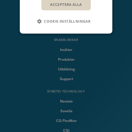
ACCEPTERA ALLA
NAVIGERING
Produktdesign & Produktlivscykel
COOKIE-INSTÄLLNINGAR
Bygg & Infrastruktur
SNABBLÄNKAR
Insikter
Produkter
Utbildning
Support
SYMETRI TECHNOLOGY
Naviate
Sovelia
CQ FlexMon
CQi