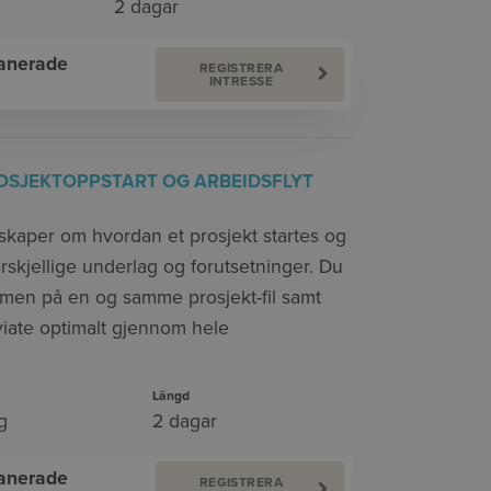
2 dagar
lanerade
REGISTRERA
INTRESSE
ROSJEKTOPPSTART OG ARBEIDSFLYT
nskaper om hvordan et prosjekt startes og
skjellige underlag og forutsetninger. Du
mmen på en og samme prosjekt-fil samt
iate optimalt gjennom hele
Längd
g
2 dagar
lanerade
REGISTRERA