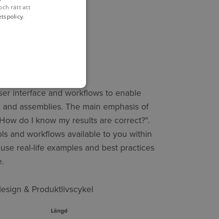
och rätt att
etspolicy
.
PLATSER
 ESSENTIALS
ser interface and workflows to enable
s and assemblies. The main emphasis of
"How do I know my results are correct?".
ls and workflows available to you within
 use real-life examples and best practices
e.
esign & Produktlivscykel
Längd