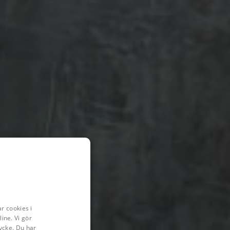
r cookies i
ine. Vi gör
ycke. Du har