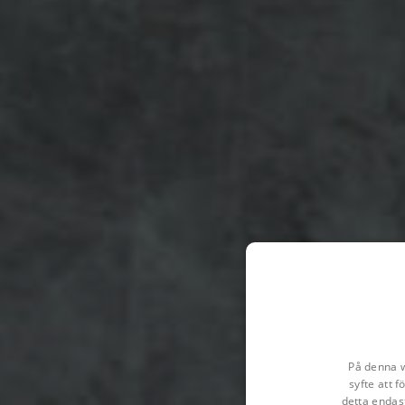
På denna w
syfte att 
detta endas