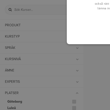
också rätt 
lämna in
PRODUKT
KURSTYP
SPRÅK
KURSNIVÅ
ÄMNE
EXPERTIS
PLATSER
Göteborg
Luleå