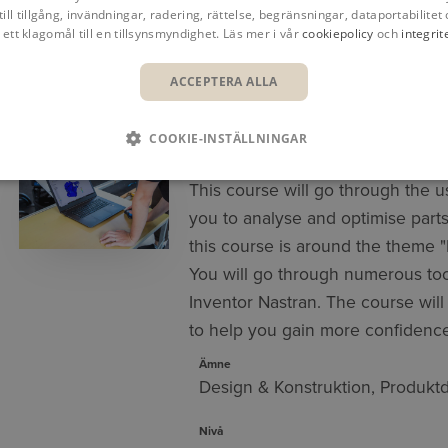
till tillgång, invändningar, radering, rättelse, begränsningar, dataportabilitet 
 ett klagomål till en tillsynsmyndighet. Läs mer i vår
cookiepolicy
och
integrit
KURSER
KALENDER
ACCEPTERA ALLA
COOKIE-INSTÄLLNINGAR
AUTODESK INVENTOR NASTRAN
This course will go through the u
you to analyse and optimise part
this course is around the theme 
You will go through numerous too
Inventor Nastran. The course will
to help you gain more confidenc
Ämne
Design & Konstruktion
,
Produktd
Nivå