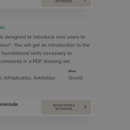
INTRESSE
SH
is designed to introduce new users to
vu®. You will get an introduction to the
foundational skills necessary to
 comments in a PDF drawing set.
Nivå
r
,
Infrastruktur
,
Arkitektur
Grund
lanerade
REGISTRERA
INTRESSE