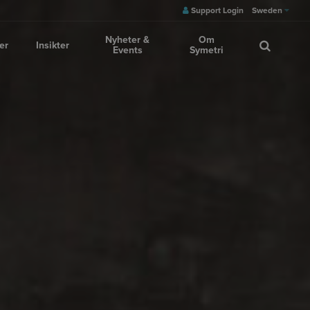
Support Login
Sweden
Nyheter &
Om
er
Insikter
Events
Symetri