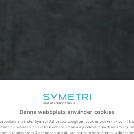
Denna webbplats använder cookies
ebbplats använder Symetri AB personuppgifter, cookies och teknik som likna
förbättra användarupplevelsen och för att visa dig relevant marknadsföring onl
t om du samtycker till det nedan och du kan när som helst återkalla ditt samt