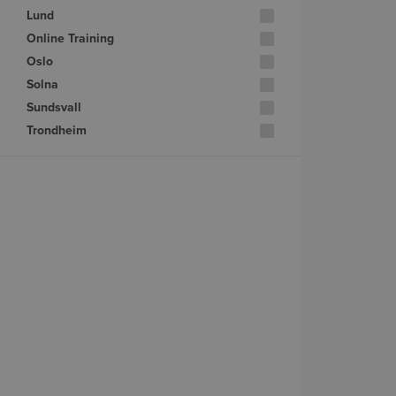
Lund
Online Training
Oslo
Solna
Sundsvall
Trondheim