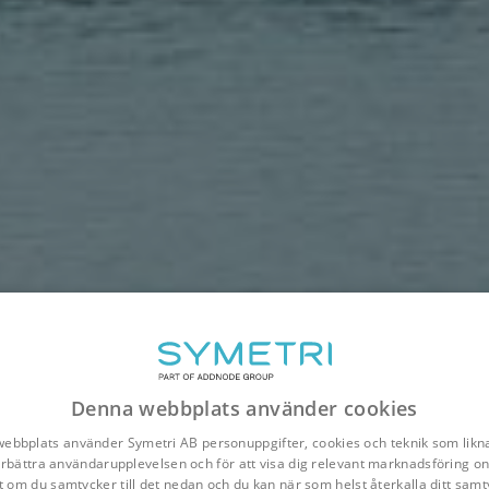
Denna webbplats använder cookies
ebbplats använder Symetri AB personuppgifter, cookies och teknik som likna
förbättra användarupplevelsen och för att visa dig relevant marknadsföring onl
t om du samtycker till det nedan och du kan när som helst återkalla ditt samt