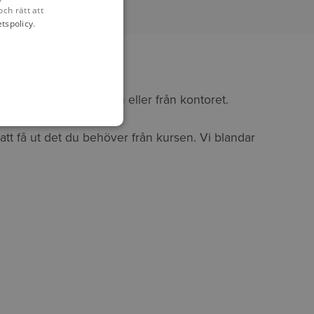
och rätt att
etspolicy
.
kelt kan delta hemifrån eller från kontoret.
att få ut det du behöver från kursen. Vi blandar