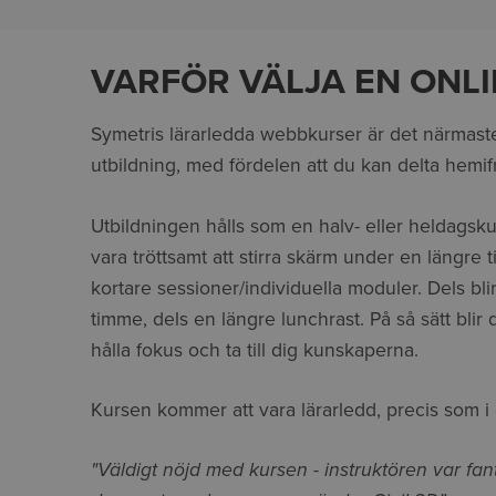
VARFÖR VÄLJA EN ONL
Symetris lärarledda webbkurser är det närmas
utbildning, med fördelen att du kan delta hemifr
Utbildningen hålls som en halv- eller heldagsk
vara tröttsamt att stirra skärm under en längre 
kortare sessioner/individuella moduler. Dels bli
timme, dels en längre lunchrast. På så sätt blir d
hålla fokus och ta till dig kunskaperna.
Kursen kommer att vara lärarledd, precis som i e
"Väldigt nöjd med kursen - instruktören var fan