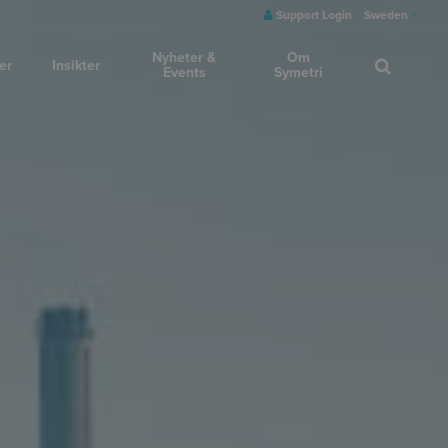
Support Login
Sweden
Nyheter &
Om
er
Insikter
Events
Symetri