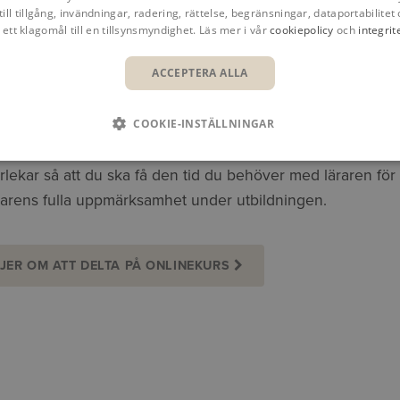
till tillgång, invändningar, radering, rättelse, begränsningar, dataportabilitet 
 ett klagomål till en tillsynsmyndighet. Läs mer i vår
cookiepolicy
och
integrit
ACCEPTERA ALLA
COOKIE-INSTÄLLNINGAR
ör erbjuder vi onlinekurser, där du och övriga deltagare en
rlekar så att du ska få den tid du behöver med läraren för 
ärarens fulla uppmärksamhet under utbildningen.
JER OM ATT DELTA PÅ ONLINEKURS