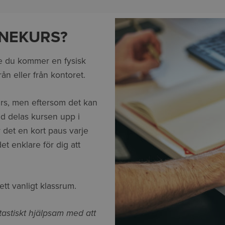
INEKURS?
te du kommer en fysisk
ån eller från kontoret.
urs, men eftersom det kan
tid delas kursen upp i
r det en kort paus varje
et enklare för dig att
tt vanligt klassrum.
tastiskt hjälpsam med att