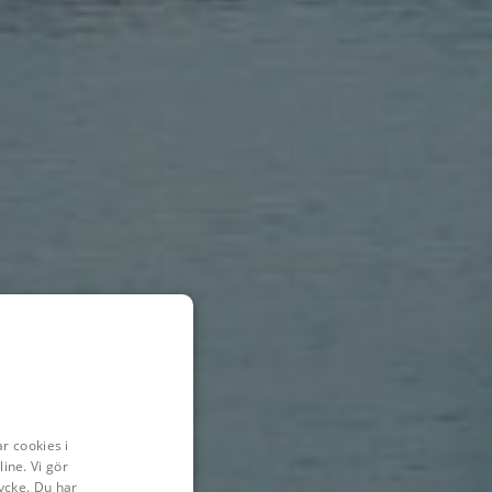
r cookies i
ine. Vi gör
ycke. Du har