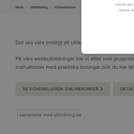
också rätt 
Hem
Utbildning
Onlinekurser
lämna in
Det ska vara smidigt att utöka sina kunskaper. Därf
På våra webbutbildningar har vi alltid små gruppsto
instruktioner med praktiska övningar och du har l
SE SCHEMALAGDA ONLINEKURSER
DETAL
I samarbete med utbildning.se