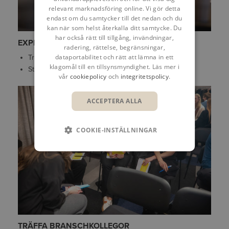
relevant marknadsföring online. Vi gör detta
endast om du samtycker till det nedan och du
kan när som helst återkalla ditt samtycke. Du
har också rätt till tillgång, invändningar,
EXPERTIS OCH NYA INSIKTER
radering, rättelse, begränsningar,
dataportabilitet och rätt att lämna in ett
Träffa våra konsulter
klagomål till en tillsynsmyndighet. Läs mer i
Ställ frågor
vår
cookiepolicy
och
integritetspolicy
.
ACCEPTERA ALLA
COOKIE-INSTÄLLNINGAR
TRÄFFA BRANSCHKOLLEGOR