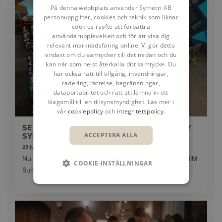
På denna webbplats använder Symetri AB
personuppgifter, cookies och teknik som liknar
cookies i syfte att förbättra
användarupplevelsen och för att visa dig
relevant marknadsföring online. Vi gör detta
endast om du samtycker till det nedan och du
kan när som helst återkalla ditt samtycke. Du
har också rätt till tillgång, invändningar,
radering, rättelse, begränsningar,
dataportabilitet och rätt att lämna in ett
klagomål till en tillsynsmyndighet. Läs mer i
vår
cookiepolicy
och
integritetspolicy
.
SE INSPELNINGAR FRÅN THE BIM SUMMIT BY
ACCEPTERA ALLA
SYMETRI 2026
23 juni 2026
Nu kan du titta på inspelningar on-demand från The BIM
COOKIE-INSTÄLLNINGAR
Summit by Symetri den 28 april.