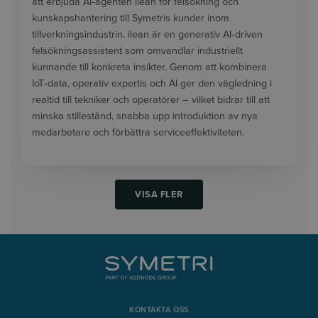
att erbjuda AI‑agenten ilean för felsökning och
kunskapshantering till Symetris kunder inom
tillverkningsindustrin. ilean är en generativ AI‑driven
felsökningsassistent som omvandlar industriellt
kunnande till konkreta insikter. Genom att kombinera
IoT‑data, operativ expertis och AI ger den vägledning i
realtid till tekniker och operatörer – vilket bidrar till att
minska stillestånd, snabba upp introduktion av nya
medarbetare och förbättra serviceeffektiviteten.
VISA FLER
KONTAKTA OSS