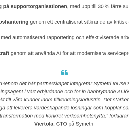
g på supportorganisationen
, med upp till 30 % färre s
pshantering
genom ett centraliserat säkrande av kritisk 
med automatiserad rapportering och effektiviserade arb
raft
genom att använda AI för att modernisera service
“Genom det här partnerskapet integrerar Symetri InUse:
ningsagent i vårt erbjudande och för in banbrytande AI‑lö
ekt till våra kunder inom tillverkningsindustrin. Det stärker
ga att leverera värdeskapande lösningar som kopplar 
l transformation med konkret verksamhetsnytta,”
förklarar
Viertola
,
CTO på Symetri