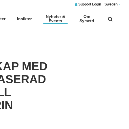
Support Login
Sweden
Nyheter &
Om
ter
Insikter
Events
Symetri
KAP MED
BASERAD
LL
IN