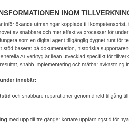
ANSFORMATIONEN INOM TILLVERKNI
år inför ökande utmaningar kopplade till kompetensbrist, 
ovet av snabbare och mer effektiva processer för underh
ungera som en digital agent tillgänglig dygnet runt för t
gt stöd baserat på dokumentation, historiska supportäre
 generella AI‑verktyg är ilean utvecklad specifikt för tillver
tliga resultat, snabb implementering och mätbar avkastnin
kunder innebär:
dstid
och snabbare reparationer genom direkt tillgång till
ing
med upp till tre gånger kortare upplärningstid för nya