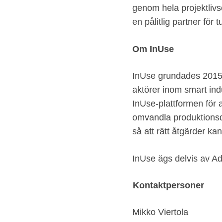
genom hela projektliv
en pålitlig partner för
Om InUse
InUse grundades 2015 o
aktörer inom smart in
InUse‑plattformen för at
omvandla produktionsda
så att rätt åtgärder kan
InUse ägs delvis av 
Kontaktpersoner
Mikko Viertola