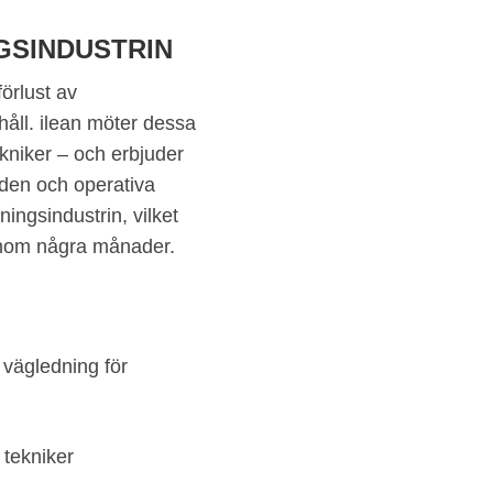
NGSINDUSTRIN
förlust av
åll. ilean möter dessa
ekniker – och erbjuder
nden och operativa
kningsindustrin, vilket
g inom några månader.
 vägledning för
 tekniker