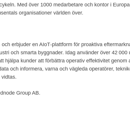
scykeln. Med över 1000 medarbetare och kontor i Europ
 tusentals organisationer världen över.
ch erbjuder en AIoT‑plattform för proaktiva eftermarkna
dustri och smarta byggnader. Idag använder över 42 00
t hjälpa kunder att förbättra operativ effektivitet genom at
ta och informera, varna och vägleda operatörer, teknike
 vidtas.
Addnode Group AB.