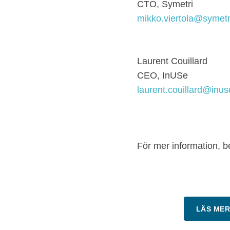
CTO, Symetri
mikko.viertola@symet
Laurent Couillard
CEO,
InUSe
laurent.couillard@inus
För mer information, 
LÄS MER