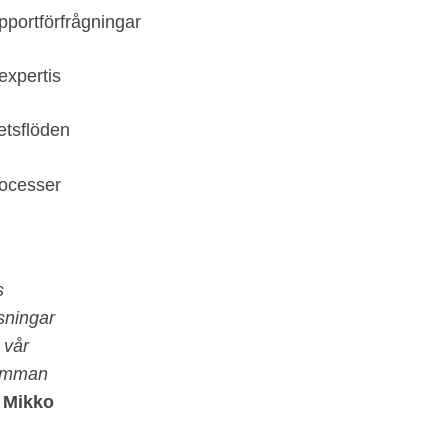
upportförfrågningar
expertis
etsflöden
processer
s
sningar
 vår
samman
Mikko