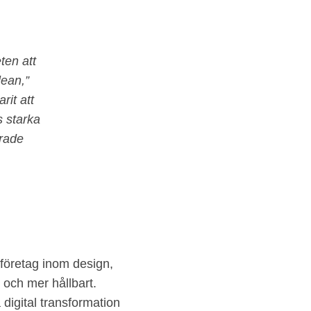
ten att
lean,”
rit att
s starka
rade
 företag inom design,
 och mer hållbart.
 digital transformation