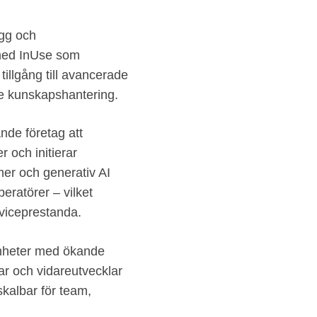
ygg och
p med InUse som
tillgång till avancerade
re kunskapshantering.
ande företag att
 och initierar
mer och generativ AI
eratörer – vilket
rviceprestanda.
amheter med ökande
rar och vidareutvecklar
 skalbar för team,