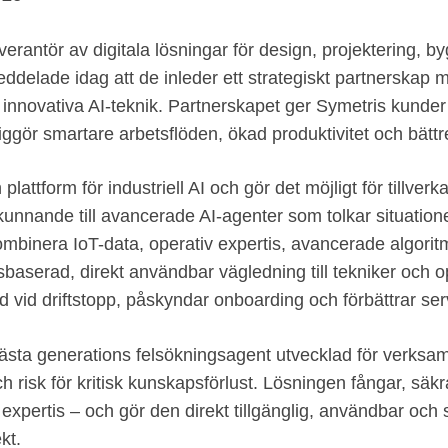
erantör av digitala lösningar för design, projektering, b
 meddelade idag att de inleder ett strategiskt partnerska
 innovativa AI‑teknik. Partnerskapet ger Symetris kunder 
iggör smartare arbetsflöden, ökad produktivitet och bätt
attform för industriell AI och gör det möjligt för tillverk
nande till avancerade AI-agenter som tolkar situationer
mbinera IoT-data, operativ expertis, avancerade algorit
sbaserad, direkt användbar vägledning till tekniker och op
id vid driftstopp, påskyndar onboarding och förbättrar se
nästa generations felsökningsagent utvecklad för verks
h risk för kritisk kunskapsförlust. Lösningen fångar, säk
ll expertis – och gör den direkt tillgänglig, användbar och
kt.