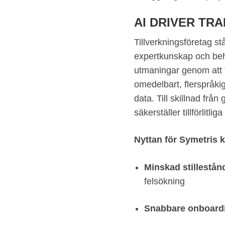
AI DRIVER TR
Tillverkningsföretag st
expertkunskap och beh
utmaningar genom att f
omedelbart, flerspråki
data. Till skillnad från
säkerställer tillförli
Nyttan för Symetris 
Minskad stillestån
felsökning
Snabbare onboard