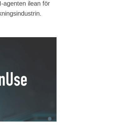
I‑agenten ilean för
kningsindustrin.