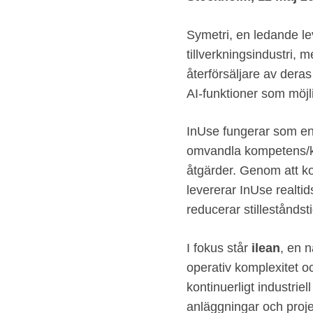
Symetri, en ledande lev
tillverkningsindustri,
återförsäljare av deras
AI‑funktioner som möjl
InUse fungerar som en pl
omvandla kompetens/kun
åtgärder. Genom att ko
levererar InUse realtid
reducerar stilleståndst
I fokus står
ilean
, en 
operativ komplexitet oc
kontinuerligt industrie
anläggningar och proje