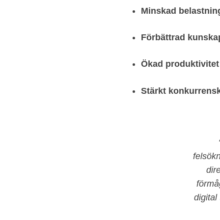
Minskad belastnin
Förbättrad kunska
Ökad produktivitet
Stärkt konkurrensk
felsök
dir
förmå
digita