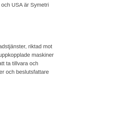
a och USA är Symetri
dstjänster, riktad mot
0 uppkopplade maskiner
t ta tillvara och
r och beslutsfattare