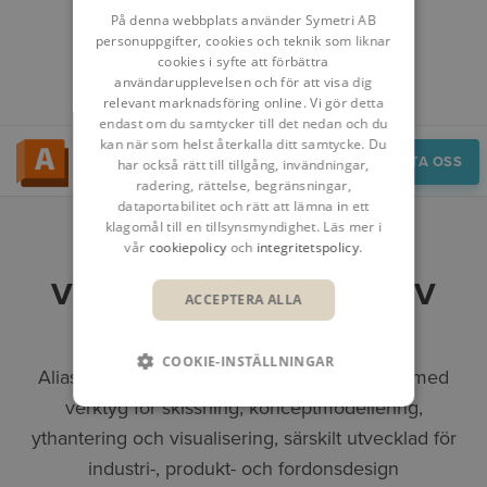
På denna webbplats använder Symetri AB
personuppgifter, cookies och teknik som liknar
cookies i syfte att förbättra
användarupplevelsen och för att visa dig
relevant marknadsföring online. Vi gör detta
endast om du samtycker till det nedan och du
kan när som helst återkalla ditt samtycke. Du
Översikt
KONTAKTA OSS
har också rätt till tillgång, invändningar,
radering, rättelse, begränsningar,
dataportabilitet och rätt att lämna in ett
klagomål till en tillsynsmyndighet. Läs mer i
vår
cookiepolicy
och
integritetspolicy
.
VERKTYG FÖR INNOVATIV
ACCEPTERA ALLA
PRODUKTDESIGN
COOKIE-INSTÄLLNINGAR
Alias® är en programvara för produktdesign med
verktyg för skissning, konceptmodellering,
ythantering och visualisering, särskilt utvecklad för
industri-, produkt- och fordonsdesign