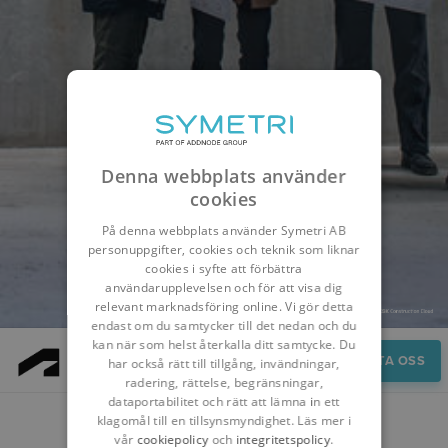
Denna webbplats använder
cookies
På denna webbplats använder Symetri AB
personuppgifter, cookies och teknik som liknar
cookies i syfte att förbättra
användarupplevelsen och för att visa dig
relevant marknadsföring online. Vi gör detta
endast om du samtycker till det nedan och du
kan när som helst återkalla ditt samtycke. Du
Speak to an expert
KONTAKTA OSS
har också rätt till tillgång, invändningar,
radering, rättelse, begränsningar,
dataportabilitet och rätt att lämna in ett
klagomål till en tillsynsmyndighet. Läs mer i
KONTAKTA OSS
vår
cookiepolicy
och
integritetspolicy
.