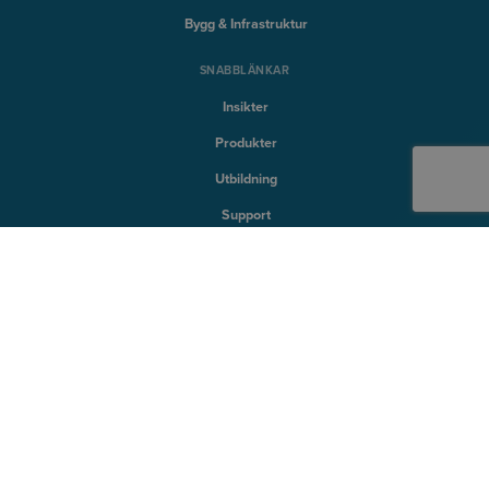
Bygg & Infrastruktur
SNABBLÄNKAR
Insikter
Produkter
Utbildning
Support
SYMETRI TECHNOLOGY
Naviate
Sovelia
CQ FlexMon
CQi
SYMETRI
Om Symetri