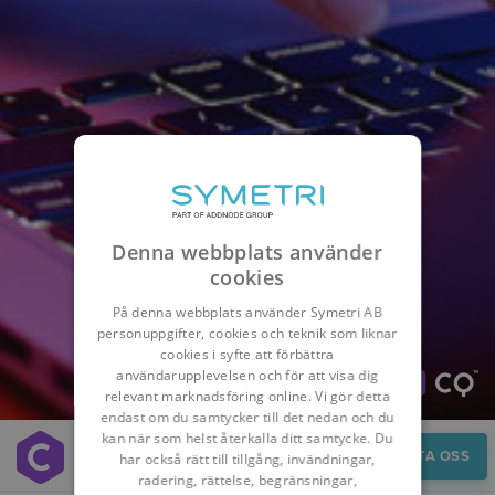
Denna webbplats använder
cookies
På denna webbplats använder Symetri AB
personuppgifter, cookies och teknik som liknar
cookies i syfte att förbättra
användarupplevelsen och för att visa dig
relevant marknadsföring online. Vi gör detta
endast om du samtycker till det nedan och du
kan när som helst återkalla ditt samtycke. Du
Fördelar
KONTAKTA OSS
har också rätt till tillgång, invändningar,
radering, rättelse, begränsningar,