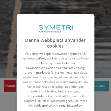
Denna webbplats använder
cookies
På denna webbplats använder Symetri AB
personuppgifter, cookies och teknik som liknar
cookies i syfte att förbättra
användarupplevelsen och för att visa dig
relevant marknadsföring online. Vi gör detta
endast om du samtycker till det nedan och du
kan när som helst återkalla ditt samtycke. Du
Översikt
KONTAKTA OSS
har också rätt till tillgång, invändningar,
radering, rättelse, begränsningar,
dataportabilitet och rätt att lämna in ett
klagomål till en tillsynsmyndighet. Läs mer i
vår
cookiepolicy
och
integritetspolicy
.