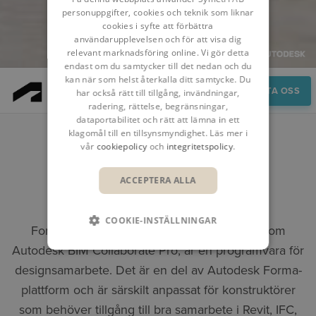
personuppgifter, cookies och teknik som liknar
cookies i syfte att förbättra
användarupplevelsen och för att visa dig
relevant marknadsföring online. Vi gör detta
endast om du samtycker till det nedan och du
kan när som helst återkalla ditt samtycke. Du
Översikt
KONTAKTA OSS
har också rätt till tillgång, invändningar,
radering, rättelse, begränsningar,
dataportabilitet och rätt att lämna in ett
klagomål till en tillsynsmyndighet. Läs mer i
vår
cookiepolicy
och
integritetspolicy
.
FORMA DESIGN
ACCEPTERA ALLA
COLLABORATION
COOKIE-INSTÄLLNINGAR
Forma Design Collaboration, tidigare känt som
Autodesk BIM Collaborate Pro, är en programvara för
designsamarbete. Det är en del av Autodesk Forma-
plattform och är särskilt anpassat för konstruktörer
som behöver tillgång till bra samarbete i Revit, IFC,