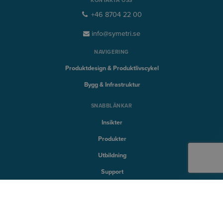
KONTAKTA OSS
+46 8704 22 00
info@symetri.se
NAVIGERING
Produktdesign & Produktlivscykel
Bygg & Infrastruktur
SNABBLÄNKAR
Insikter
Produkter
Utbildning
Support
SYMETRI TECHNOLOGY
Naviate