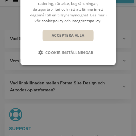
radering, rättelse, begränsningar,
dataportabilitet och rätt att lämna in ett
klagomål till en tillsynsmyndighet. Läs mer i
FAQS
vår
cookiepolicy
och
integritetspolicy
.
ACCEPTERA ALLA
Vad är Forma Site Design?
COOKIE-INSTÄLLNINGAR
Vem kan använda Forma Site Design?
Vad är skillnaden mellan Forma Site Design och
Autodesk-plattformen?
SUPPORT