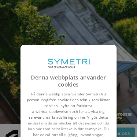
Denna webbplats använder
cookies
På denna webbplats använder Symetri AB
personuppgifter, cookies och teknik som liknar
cookies i syfte att förbättra
användarupplevelsen och för att visa dig
relevant marknadsföring online. Vi gör detta
endast om du samtycker till det nedan och du
kan när som helst återkalla ditt samtycke. Du
FAQs
KONTAKTA OSS
har också rätt till tillgång, invändningar,