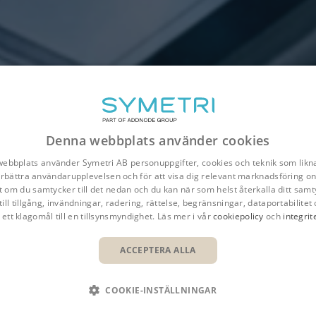
Denna webbplats använder cookies
ebbplats använder Symetri AB personuppgifter, cookies och teknik som likna
förbättra användarupplevelsen och för att visa dig relevant marknadsföring onl
t om du samtycker till det nedan och du kan när som helst återkalla ditt samt
till tillgång, invändningar, radering, rättelse, begränsningar, dataportabilitet 
 ett klagomål till en tillsynsmyndighet. Läs mer i vår
cookiepolicy
och
integrit
Översikt
Fördelar
Fu
ACCEPTERA ALLA
COOKIE-INSTÄLLNINGAR