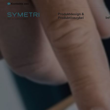
Kontakta oss
Produktdesign &
Produktlivscykel
In