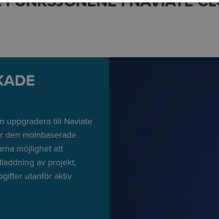
E FUNKSJONENE I NAVIATE 
KADE
 uppgradera till Naviate
ver den molnbaserade
rna möjlighet att
laddning av projekt,
gifter utanför aktiv