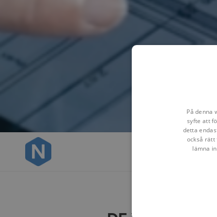
På denna w
syfte att 
detta endas
också rätt 
lämna in