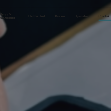
Bygg &
Hållbarhet
Kurser
Tjänster
Produkt
frastruktur