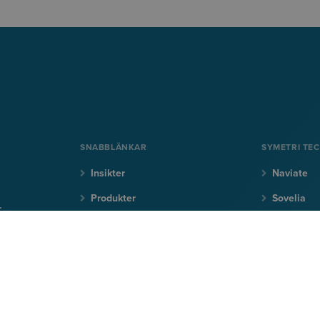
SNABBLÄNKAR
SYMETRI TE
Insikter
Naviate
Produkter
Sovelia
r
Utbildning
CQ FlexM
Support
CQi
NYHETERNA