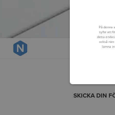
På denna w
syfte att 
detta endas
också rätt 
lämna in
SKICKA DIN 