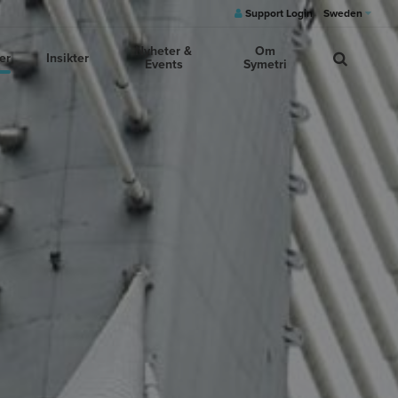
Support Login
Sweden
Nyheter &
Om
er
Insikter
Events
Symetri