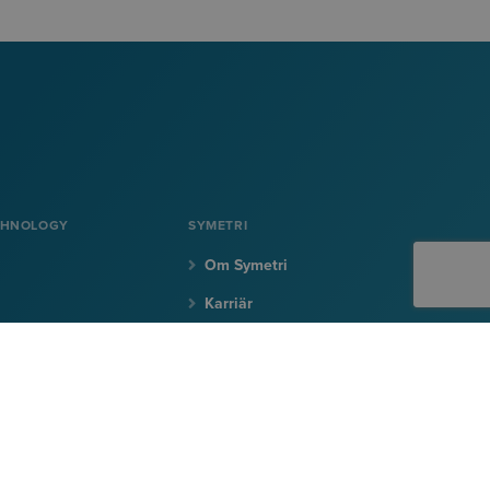
CHNOLOGY
SYMETRI
Om Symetri
Karriär
on
Kontakta oss