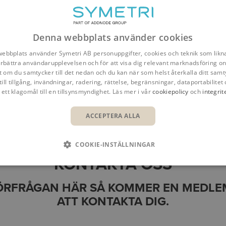
Denna webbplats använder cookies
ebbplats använder Symetri AB personuppgifter, cookies och teknik som likna
förbättra användarupplevelsen och för att visa dig relevant marknadsföring onl
t om du samtycker till det nedan och du kan när som helst återkalla ditt samt
till tillgång, invändningar, radering, rättelse, begränsningar, dataportabilitet 
 ett klagomål till en tillsynsmyndighet. Läs mer i vår
cookiepolicy
och
integrit
Översikt
Fördelar
Funktioner
Kundcase
ACCEPTERA ALLA
COOKIE-INSTÄLLNINGAR
KONTAKTA OSS
FÖRFRÅGAN HÄR SÅ KOMMER EN MEDLEM
ATT KONTAKTA DIG.