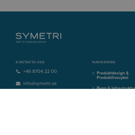
KONTAKTA OSS
NAVIGERING
+46 8704 22 00
Produktdesign &
Produktlivscykel
info@symetri.se
Bygg & Infrastruktu
BLI UPPDATERAD MED DE SENASTE BRANSCH