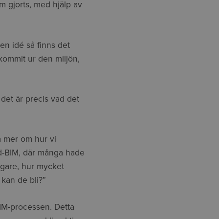
m gjorts, med hjälp av
en idé så finns det
r kommit ur den miljön,
 det är precis vad det
ta mer om hur vi
nd-BIM, där många hade
ligare, hur mycket
 kan de bli?”
BIM-processen. Detta