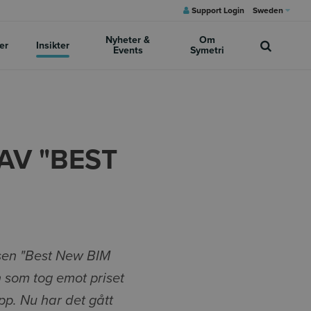
Support Login
Sweden
Nyheter &
Om
er
Insikter
Events
Symetri
AV "BEST
sen "Best New BIM
 som tog emot priset
upp.
Nu har det gått