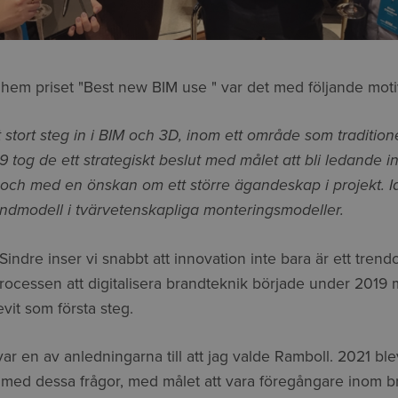
hem priset "Best new BIM use " var det med följande moti
t stort steg in i BIM
och
3D, inom ett område som traditione
9 tog de ett strategiskt beslut med målet att bli ledande 
e och med en önskan om
ett större ägandeskap
i projekt. I
andmodell i tvärvetenskapliga monteringsmodeller.
indre inser vi snabbt att innovation inte bara är ett trendo
rocessen att digitalisera brandteknik började under 2019 
vit som första steg.
var en av anledningarna till att jag valde Ramboll. 2021 ble
ed dessa frågor, med målet att vara föregångare inom b