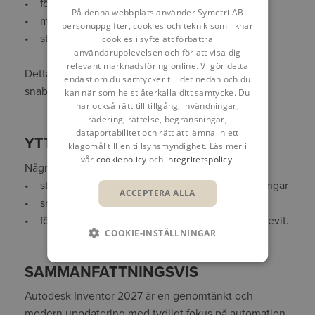
• förbättrad koordinatsystemalignering
På denna webbplats använder Symetri AB
• möjlighet att ångra beskärningar
personuppgifter, cookies och teknik som liknar
• stöd för att visa punktmoln i ritningsmiljön.
cookies i syfte att förbättra
användarupplevelsen och för att visa dig
relevant marknadsföring online. Vi gör detta
Detta gör dokumentation av verkliga miljöer både
endast om du samtycker till det nedan och du
snabbare och mer exakt.
kan när som helst återkalla ditt samtycke. Du
har också rätt till tillgång, invändningar,
radering, rättelse, begränsningar,
dataportabilitet och rätt att lämna in ett
YTTERLIGARE FÖRBÄTTRINGAR
klagomål till en tillsynsmyndighet. Läs mer i
vår
cookiepolicy
och
integritetspolicy
.
Några andra viktiga förbättringar i Inventor 2027:
•
stöd för sketch‑drivna mönster i sammanställningar
ACCEPTERA ALLA
• smidigare hantering av mappar i assemblies
• förbättrade arbetsflöden mellan Inventor och Revit.
COOKIE-INSTÄLLNINGAR
SAMMANFATTNINGSVIS
Autodesk Inventor 2027 är en genomtänkt och
modern uppdatering med tydligt fokus på automation,