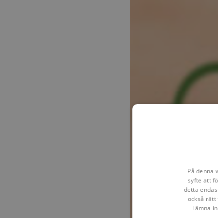
På denna w
syfte att 
detta endas
också rätt 
lämna in