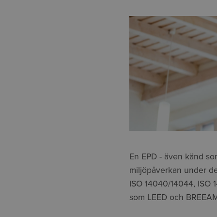
En EPD - även känd som
miljöpåverkan under des
ISO 14040/14044, ISO 14
som LEED och BREEAM