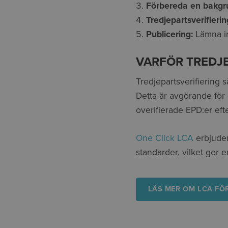
Förbereda en bakgr
Tredjepartsverifierin
Publicering:
Lämna in
VARFÖR TREDJE
Tredjepartsverifiering s
Detta är avgörande för 
overifierade EPD:er ef
One Click LCA
erbjude
standarder, vilket ger e
LÄS MER OM LCA F