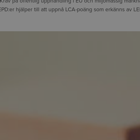
Krav på offentlig upphandling i EU och miljömässig markna
PD:er hjälper till att uppnå LCA-poäng som erkänns av 