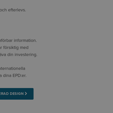
 och efterlevs.
ämförbar information.
r försiktig med
va din investering.
ternationella
la dina EPD:er.
ERAD DESIGN