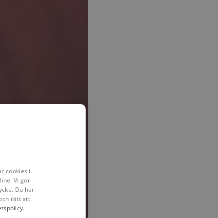
r cookies i
ine. Vi gör
ycke. Du har
och rätt att
etspolicy
.