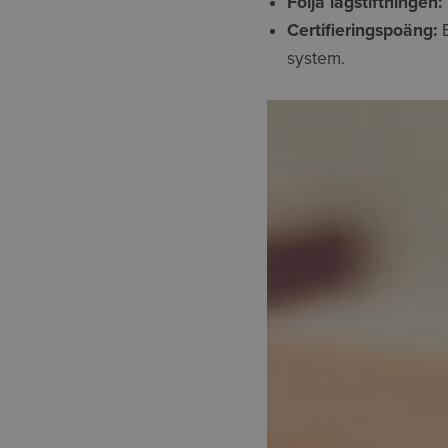
Följa lagstiftningen:
Certifieringspoäng:
E
system.