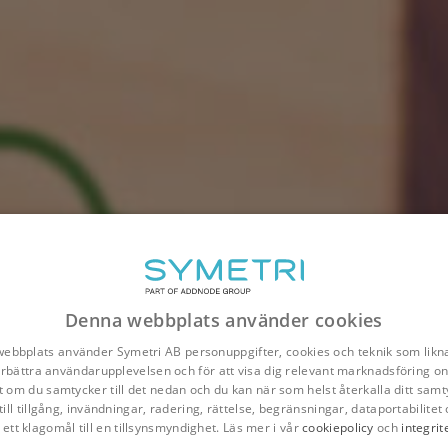
Denna webbplats använder cookies
ebbplats använder Symetri AB personuppgifter, cookies och teknik som likna
förbättra användarupplevelsen och för att visa dig relevant marknadsföring onl
t om du samtycker till det nedan och du kan när som helst återkalla ditt samt
till tillgång, invändningar, radering, rättelse, begränsningar, dataportabilitet 
 ett klagomål till en tillsynsmyndighet. Läs mer i vår
cookiepolicy
och
integrit