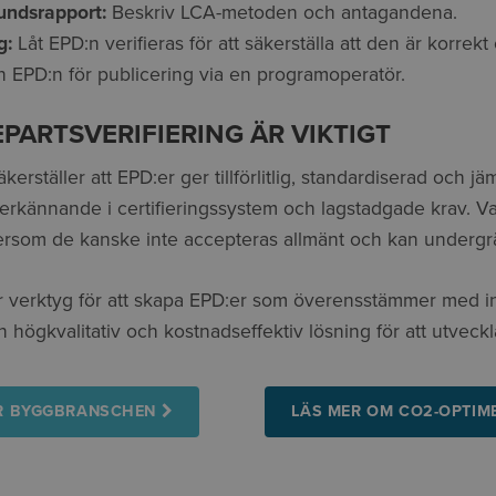
undsrapport:
Beskriv LCA-metoden och antagandena.
g:
Låt EPD:n verifieras för att säkerställa att den är korrekt
 EPD:n för publicering via en programoperatör.
PARTSVERIFIERING ÄR VIKTIGT
äkerställer att EPD:er ger tillförlitlig, standardiserad och j
erkännande i certifieringssystem och lagstadgade krav. Va
tersom de kanske inte accepteras allmänt och kan undergrä
r verktyg för att skapa EPD:er som överensstämmer med in
n högkvalitativ och kostnadseffektiv lösning för att utveck
ÖR BYGGBRANSCHEN
LÄS MER OM CO2-OPTIM