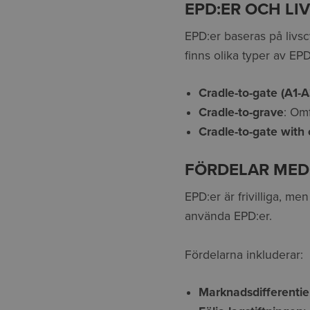
EPD:ER OCH LI
EPD:er baseras på livsc
finns olika typer av EP
Cradle-to-gate (A1-A
Cradle-to-grave
: Omf
Cradle-to-gate with 
FÖRDELAR MED
EPD:er är frivilliga, me
använda EPD:er.
Fördelarna inkluderar:
Marknadsdifferentie