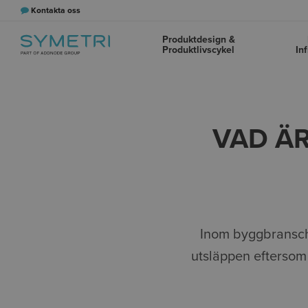
Kontakta oss
Produktdesign &
Produktlivscykel
In
VAD Ä
Inom byggbransche
utsläppen eftersom 