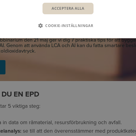
ACCEPTERA ALLA
COOKIE-INSTÄLLNINGAR
BYGGA MER HÅLLBART MED LCA & AI
inarium den 21 maj ger vi dig 7 praktiska tips för att bygg
AI. Genom att använda LCA och AI kan du fatta smartare besl
koldioxidavtryck.
 DU EN EPD
ar 5 viktiga steg:
in data om råmaterial, resursförbrukning och avfall.
elanalys:
se till att den överensstämmer med produktkate