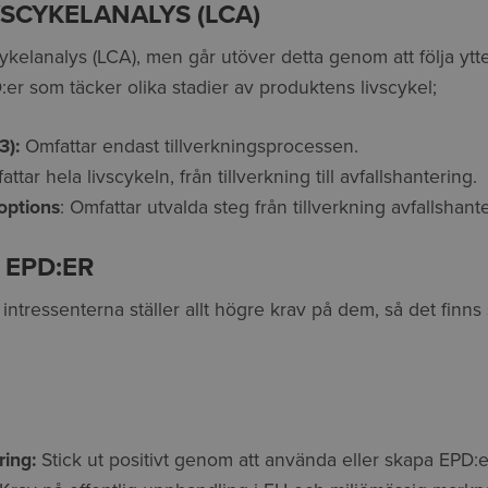
VSCYKELANALYS (LCA)
ykelanalys (LCA), men går utöver detta genom att följa ytte
D:er som täcker olika stadier av produktens livscykel;
3):
Omfattar endast tillverkningsprocessen.
attar hela livscykeln, från tillverkning till avfallshantering.
options
: Omfattar utvalda steg från tillverkning avfallshant
 EPD:ER
n intressenterna ställer allt högre krav på dem, så det finns
ring:
Stick ut positivt genom att använda eller skapa EPD:e