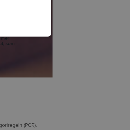
a mer
ut, som
goriregeln (PCR).