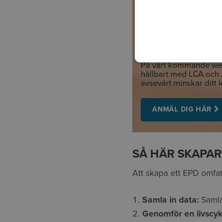
7 TIPS FÖR ATT 
På vårt kommande webb
hållbart med LCA och 
avsevärt minskar ditt 
ANMÄL DIG HÄR
SÅ HÄR SKAPAR
Att skapa ett EPD omfatt
Samla in data:
Samla 
Genomför en livscyk