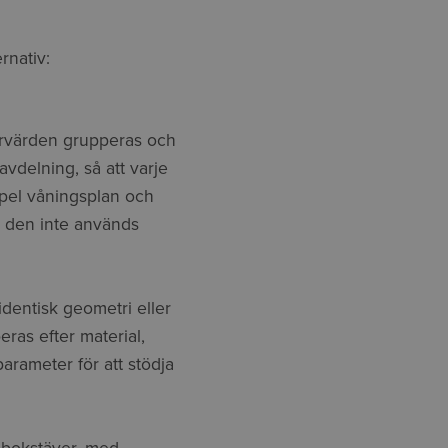
rnativ:
ervärden grupperas och
vdelning, så att varje
mpel våningsplan och
om den inte används
identisk geometri eller
as efter material,
parameter för att stödja