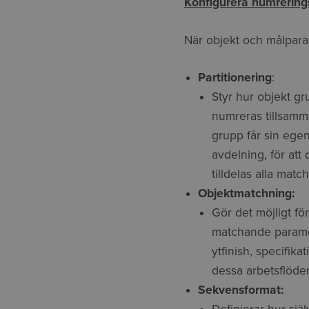
Konfigurera numrering
När objekt och målparam
Partitionering
:
Styr hur objekt g
numreras tillsamm
grupp får sin ege
avdelning, för att
tilldelas alla ma
Objektmatchning:
Gör det möjligt fö
matchande paramet
ytfinish, specifika
dessa arbetsflöde
Sekvensformat: