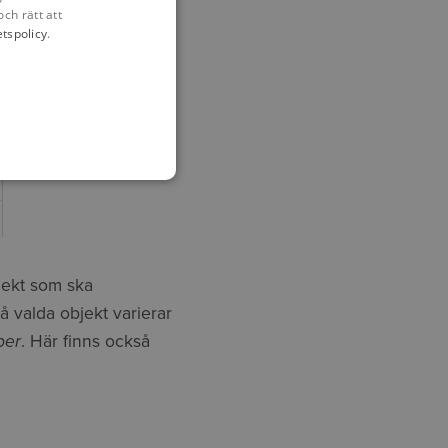
och rätt att
etspolicy
.
bjekt som ska
 valda objekt varierar
ber
. Här finns också