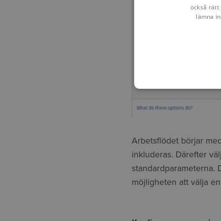
också rätt 
lämna in
Arbetsflödet börjar med 
inkluderas. Därefter v
standardparameterna. D
möjligheten att välja 