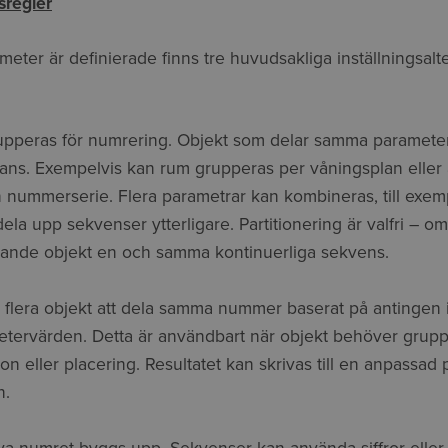
sregler
eter är definierade finns tre huvudsakliga inställningsalte
rupperas för numrering. Objekt som delar samma paramet
ans. Exempelvis kan rum grupperas per våningsplan eller a
n nummerserie. Flera parametrar kan kombineras, till exe
 dela upp sekvenser ytterligare. Partitionering är valfri – 
tchande objekt en och samma kontinuerliga sekvens.
r flera objekt att dela samma nummer baserat på antingen 
ervärden. Detta är användbart när objekt behöver grupper
tion eller placering. Resultatet kan skrivas till en anpassad 
n.