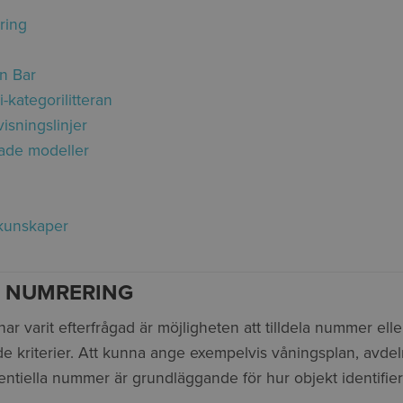
ring
n Bar
i-kategorilitteran
isningslinjer
kade modeller
-kunskaper
 NUMRERING
r varit efterfrågad är möjligheten att tilldela nummer eller 
de kriterier. Att kunna ange exempelvis våningsplan, avdel
ntiella nummer är grundläggande för hur objekt identifieras