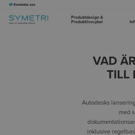
Kontakta oss
Produktdesign &
Produktlivscykel
In
VAD ÄR
TILL
Autodesks lansering
med sä
dokumentationsarb
inklusive regelba