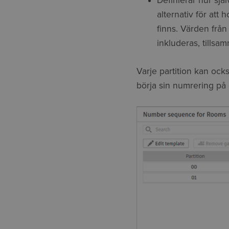
Definierar hur sj
alternativ för att
finns. Värden frå
inkluderas, tillsa
Varje partition kan ocks
börja sin numrering på ol