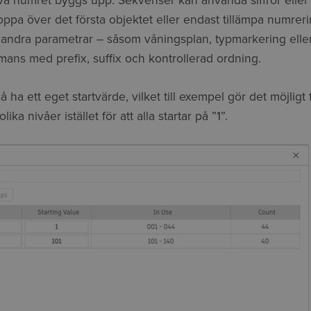
älva numret byggs upp. Sekvenser kan använda siffror elle
 hoppa över det första objektet eller endast tillämpa numreri
n andra parametrar – såsom våningsplan, typmarkering el
mmans med prefix, suffix och kontrollerad ordning.
å ha ett eget startvärde, vilket till exempel gör det möjligt 
ika nivåer istället för att alla startar på ”1”.