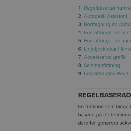
Regelbaserad numre
Autodesk Assistant
Borttagning av Optio
Förbättringar av mult
Förbättringar av hänv
Linjetjocklekar i län
Accelererad grafik
Sammanfattning
Förbättra dina Revit
REGELBASERAD
En funktion som länge ha
baserat på fördefiniera
därefter generera sekve