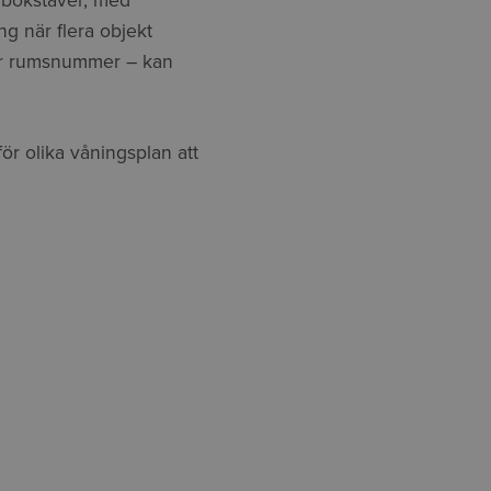
r bokstäver, med
ng när flera objekt
ler rumsnummer – kan
för olika våningsplan att