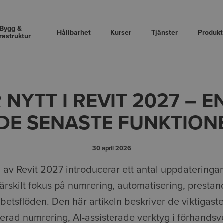
Bygg &
Hållbarhet
Kurser
Tjänster
Produkt
frastruktur
 NYTT I REVIT 2027 – E
 DE SENASTE FUNKTIO
30 april 2026
 av Revit 2027 introducerar ett antal uppdateringar
rskilt fokus på numrering, automatisering, presta
etsflöden. Den här artikeln beskriver de viktigaste
serad numrering, AI-assisterade verktyg i förhandsv