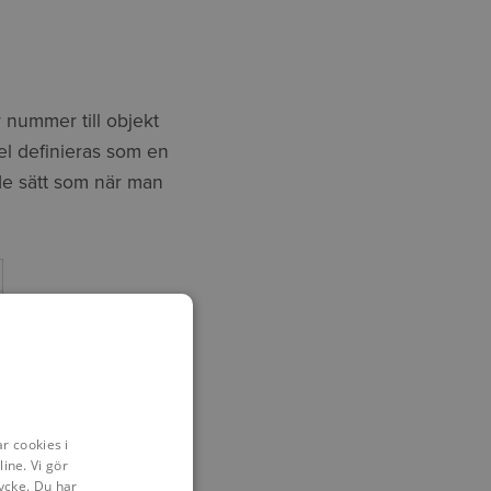
 nummer till objekt
l definieras som en
de sätt som när man
r cookies i
ine. Vi gör
ycke. Du har