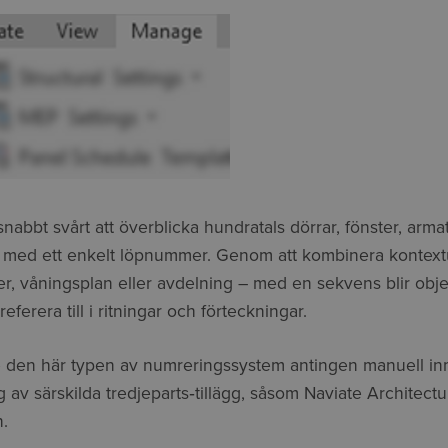
t snabbt svårt att överblicka hundratals dörrar, fönster, arma
s med ett enkelt löpnummer. Genom att kombinera kontextu
 våningsplan eller avdelning – med en sekvens blir obje
eferera till i ritningar och förteckningar.
 den här typen av numreringssystem antingen manuell inm
 av särskilda tredjeparts‑tillägg, såsom Naviate Architectu
.