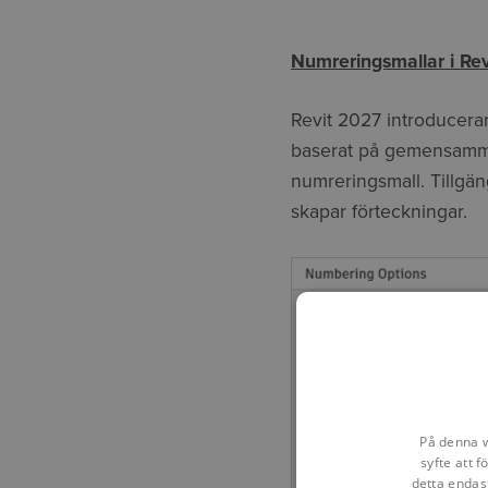
Numreringsmallar i Re
Revit 2027 introducerar
baserat på gemensamma 
numreringsmall. Tillgän
skapar förteckningar.
På denna w
syfte att 
detta endas