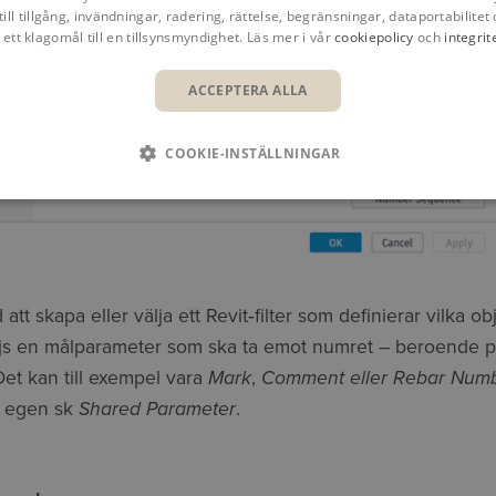
till tillgång, invändningar, radering, rättelse, begränsningar, dataportabilitet 
 ett klagomål till en tillsynsmyndighet. Läs mer i vår
cookiepolicy
och
integrit
ACCEPTERA ALLA
COOKIE-INSTÄLLNINGAR
att skapa eller välja ett Revit‑filter som definierar vilka o
äljs en målparameter som ska ta emot numret – beroende på
et kan till exempel vara
Mark
,
Comment
eller Rebar Num
en egen sk
Shared Parameter
.