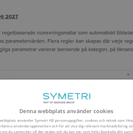
vit 2027
 regelbaserade numreringsmallar som automatiskt tilldelar
parametervärden. Flera regler kan skapas där varje rege
gliga parametrar varierar beroende på kategori, på liknan
Denna webbplats använder cookies
ebbplats använder Symetri AB personuppgifter, cookies och teknik som likna
förbättra användarupplevelsen och för att visa dig relevant marknadsföring onl
t om du samtycker till det nedan och du kan när som helst återkalla ditt samt