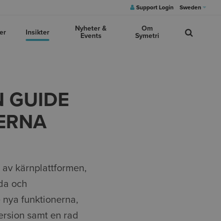
Support Login
Sweden
Nyheter &
Om
er
Insikter
Events
Symetri
N GUIDE
NERNA
 av kärnplattformen,
nda och
 nya funktionerna,
ersion samt en rad