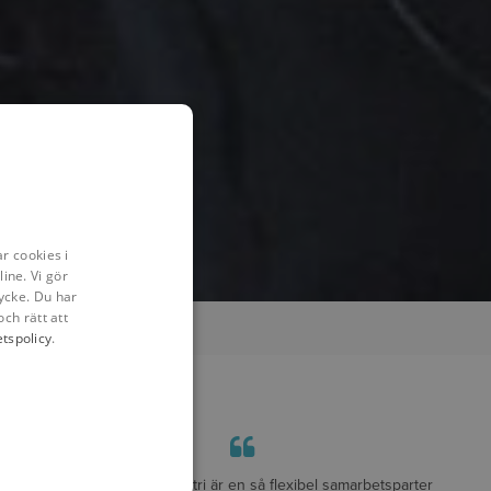
r cookies i
ine. Vi gör
ycke. Du har
och rätt att
etspolicy
.
"Det faktum att Symetri är en så flexibel samarbetsparter