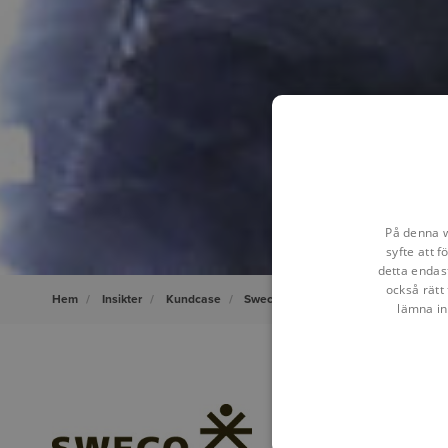
På denna w
syfte att 
detta endas
också rätt 
Hem
Insikter
Kundcase
Sweco
lämna in