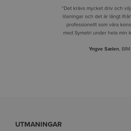
“Det krävs mycket driv och vi
lösningar och det är långt ifrå
professionellt som våra kons
med Symetri under hela min kar
Yngve Sælen
, BI
UTMANINGAR