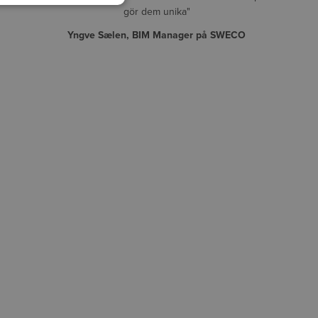
gör dem unika"
Yngve Sælen, BIM Manager på SWECO