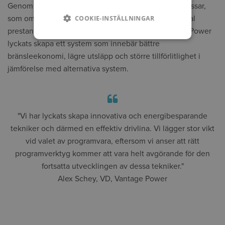
Genom att utveckla ett komplett hybridsystem till bussar,
som omfattar allt från bränsletank och däck till optimal
COOKIE-INSTÄLLNINGAR
prestanda för varje enskild komponent, har Vantage Power
lyckats skapa ett system som innebär bättre
bränsleekonomi, lägre utsläpp och större tillförlitlighet i
jämförelse med alternativa system.
"Vi har lyckats skapa innovativa och energibesparande
tekniker och därmed en effektiv drivlina. Vi lägger stor vikt
vid valet av programvara, eftersom vi anser att rätt
programverktyg kommer att vara helt avgörande för den
fortsatta utvecklingen av dessa tekniker."
Alex Schey, VD, Vantage Power