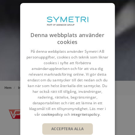
Denna webbplats använder
cookies
På denna webbplats använder Symetri AB
personuppgifter, cookies och teknik som liknar
cookies i syfte att förbättra
användarupplevelsen och för att visa dig
relevant marknadsföring online. Vi gör detta
endast om du samtycker till det nedan och du
kan när som helst återkalla ditt samtycke. Du
Hem
Insikter
Kundcase
Vantage Power - Simulation PDM
har också rätt till tillgång, invändningar,
radering, rättelse, begränsningar,
dataportabilitet och rätt att lämna in ett
klagomål till en tillsynsmyndighet. Läs mer i
vår
cookiepolicy
och
integritetspolicy
.
ACCEPTERA ALLA