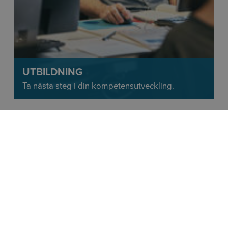
UTBILDNING
Ta nästa steg i din kompetensutveckling.
KONTAKTA OSS!
 HENRIKSSON
EMAD ZOR
unt Manager, Plant Solutions
Key Account 