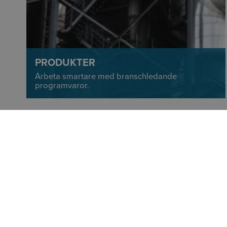
PRODUKTER
Arbeta smartare med branschledande
programvaror.
MAGNUS
Key Acco