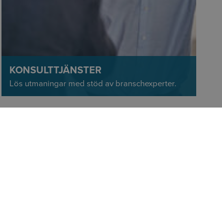
KONSULTTJÄNSTER
Lös utmaningar med stöd av branschexperter.
EVAND
Manager, Plant Solutions