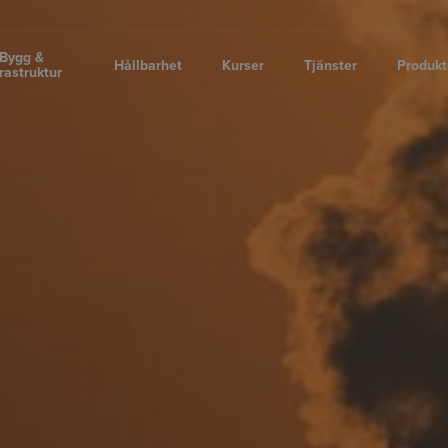
Bygg &
Hållbarhet
Kurser
Tjänster
Produkt
frastruktur