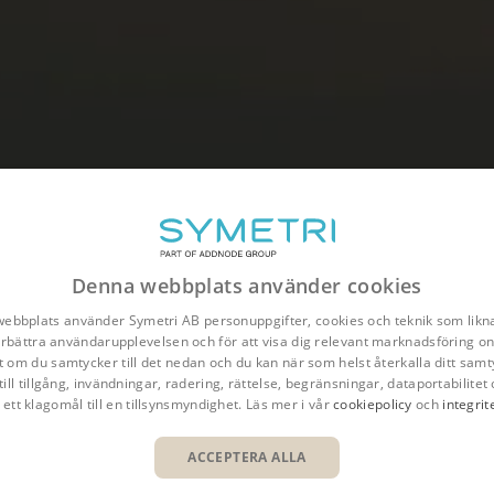
Denna webbplats använder cookies
ebbplats använder Symetri AB personuppgifter, cookies och teknik som likna
förbättra användarupplevelsen och för att visa dig relevant marknadsföring onl
t om du samtycker till det nedan och du kan när som helst återkalla ditt samt
till tillgång, invändningar, radering, rättelse, begränsningar, dataportabilitet 
truktion
P&ID Flödesschema
 ett klagomål till en tillsynsmyndighet. Läs mer i vår
cookiepolicy
och
integrit
ACCEPTERA ALLA