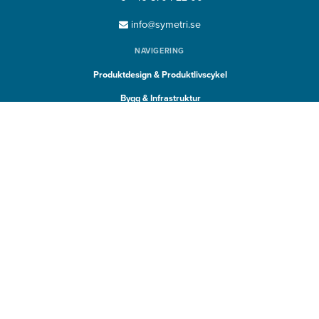
info@symetri.se
NAVIGERING
Produktdesign & Produktlivscykel
Bygg & Infrastruktur
SNABBLÄNKAR
Insikter
Produkter
Utbildning
Support
SYMETRI TECHNOLOGY
Naviate
Sovelia