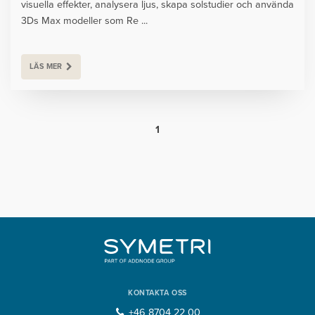
visuella effekter, analysera ljus, skapa solstudier och använda
3Ds Max modeller som Re ...
LÄS MER
1
KONTAKTA OSS
+46 8704 22 00