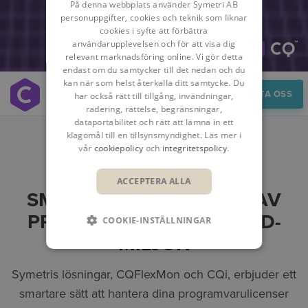
På denna webbplats använder Symetri AB
personuppgifter, cookies och teknik som liknar
cookies i syfte att förbättra
användarupplevelsen och för att visa dig
relevant marknadsföring online. Vi gör detta
endast om du samtycker till det nedan och du
kan när som helst återkalla ditt samtycke. Du
Översikt
KONTAKTA OSS
har också rätt till tillgång, invändningar,
radering, rättelse, begränsningar,
dataportabilitet och rätt att lämna in ett
klagomål till en tillsynsmyndighet. Läs mer i
vår
cookiepolicy
och
integritetspolicy
.
CQFLEXMON OCH CQI:
ACCEPTERA ALLA
SMARTARE HANTERING AV
PROGRAMVARA OCH CAD-
COOKIE-INSTÄLLNINGAR
MILJÖN
Symetris lösningar, CQFlexMon och CQi, erbjuder ett
smartare sätt att hantera dina programvarulicenser