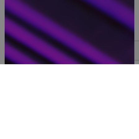
WEBBINARIUM ON-DEMAND:
MONITORERING OCH DISTRIBUTION AV
PROGRAMVARULICENSER
Många företag brottas med utmaningarna att spåra
och optimera användningen av programvarulicenser
samt distribution och hantering av programvara. Se
inspelningen av webbinariet där vi pratar om CQi och