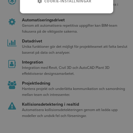
COOKIE-INSTÄLLNINGAR
BIM-team arbetar synkroniserat och kan enkelt koordinera i
modeller.
Automatiseringsdrivet
Genom att automatisera repetitiva uppgifter kan BIM-team
fokusera på de viktigaste sakerna.
Datadrivet
Unika funktioner gör det möjligt för projektteamet att fatta beslut
baserat på data och analyser.
Integration
Integration med Revit, Civil 3D och AutoCAD Plant 3D
effektiviserar designsamarbetet.
Projektledning
Hantera projekt och underlätta kommunikation och samordning
mellan team och intressenter.
Kollisionsdetektering i realtid
Automatisera kollisionsdetekteringen genom att ladda upp
modeller och undvik fel och förseningar.