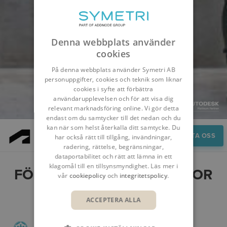
Denna webbplats använder
cookies
På denna webbplats använder Symetri AB
personuppgifter, cookies och teknik som liknar
cookies i syfte att förbättra
användarupplevelsen och för att visa dig
relevant marknadsföring online. Vi gör detta
endast om du samtycker till det nedan och du
kan när som helst återkalla ditt samtycke. Du
Fördelar
KONTAKTA OSS
har också rätt till tillgång, invändningar,
radering, rättelse, begränsningar,
dataportabilitet och rätt att lämna in ett
klagomål till en tillsynsmyndighet. Läs mer i
FÖRDELAR MED FORMA FOR
vår
cookiepolicy
och
integritetspolicy
.
MODEL MANAGEMENT
ACCEPTERA ALLA
Samarbete i första hand