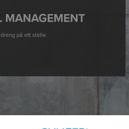
L MANAGEMENT
dning på ett ställe.