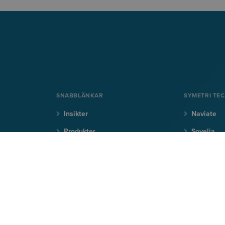
SNABBLÄNKAR
SYMETRI TE
Insikter
Naviate
Produkter
Sovelia
r
Utbildning
CQ FlexM
Support
CQi
NYHETERNA