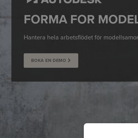
FORMA FOR MODE
Hantera hela arbetsflödet för modellsamor
BOKA EN DEMO