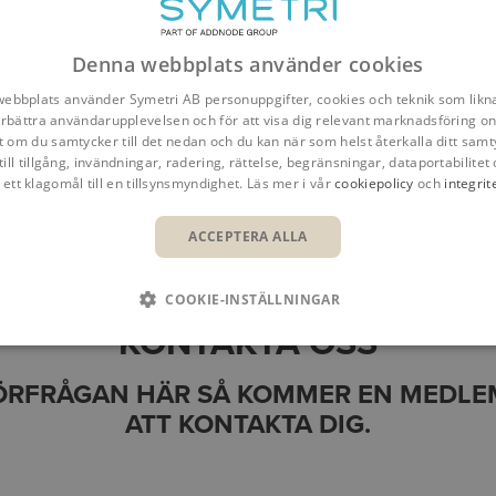
Denna webbplats använder cookies
ebbplats använder Symetri AB personuppgifter, cookies och teknik som likna
förbättra användarupplevelsen och för att visa dig relevant marknadsföring onl
t om du samtycker till det nedan och du kan när som helst återkalla ditt samt
till tillgång, invändningar, radering, rättelse, begränsningar, dataportabilitet 
 ett klagomål till en tillsynsmyndighet. Läs mer i vår
cookiepolicy
och
integrit
Översikt
Fördelar
Funktioner
ACCEPTERA ALLA
COOKIE-INSTÄLLNINGAR
KONTAKTA OSS
FÖRFRÅGAN HÄR SÅ KOMMER EN MEDLEM
ATT KONTAKTA DIG.