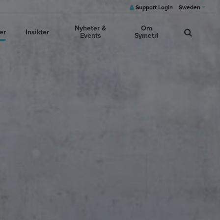
Support Login
Sweden
Nyheter &
Om
er
Insikter
Events
Symetri