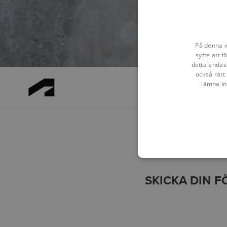
På denna w
syfte att 
detta endas
också rätt 
lämna in
SKICKA DIN 