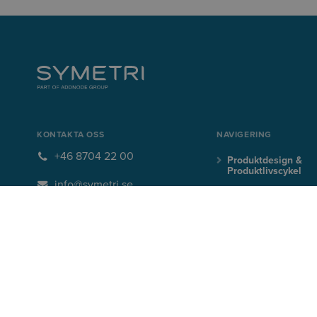
KONTAKTA OSS
NAVIGERING
+46 8704 22 00
Produktdesign &
Produktlivscykel
info@symetri.se
Bygg & Infrastruktu
BLI UPPDATERAD MED DE SENASTE BRANSCH