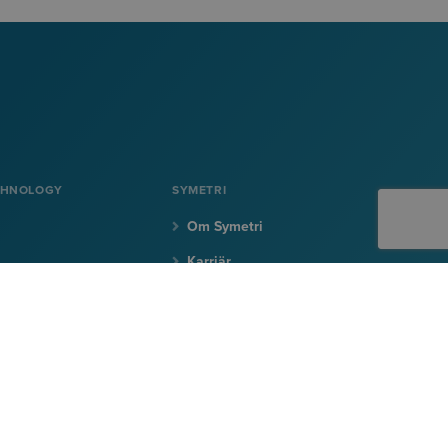
CHNOLOGY
SYMETRI
Om Symetri
Karriär
on
Kontakta oss
SIGN UP TO EMAILS