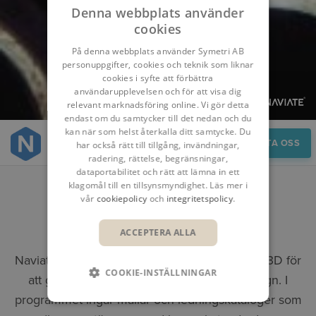
Denna webbplats använder
cookies
På denna webbplats använder Symetri AB
personuppgifter, cookies och teknik som liknar
cookies i syfte att förbättra
användarupplevelsen och för att visa dig
relevant marknadsföring online. Vi gör detta
endast om du samtycker till det nedan och du
kan när som helst återkalla ditt samtycke. Du
Översikt
KONTAKTA OSS
har också rätt till tillgång, invändningar,
radering, rättelse, begränsningar,
dataportabilitet och rätt att lämna in ett
klagomål till en tillsynsmyndighet. Läs mer i
vår
cookiepolicy
och
integritetspolicy
.
NAVIATE PIPE
ACCEPTERA ALLA
Naviate Pipe kombineras med Autodesk Civil 3D för
COOKIE-INSTÄLLNINGAR
att ge en effektiv och dynamisk projektdesign. I
programmet ingår mallar och ledningskataloger som