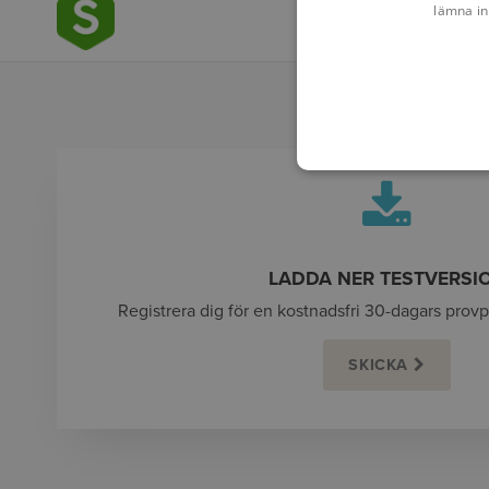
lämna in
LADDA NER TESTVERSI
Registrera dig för en kostnadsfri 30-dagars provp
SKICKA