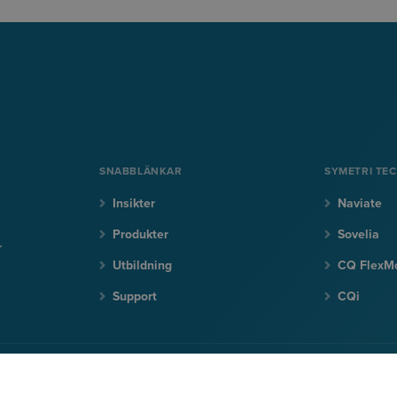
SNABBLÄNKAR
SYMETRI TE
Insikter
Naviate
Produkter
Sovelia
r
Utbildning
CQ FlexM
Support
CQi
NYHETERNA