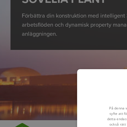
Förbättra din konstruktion med intelligen
arbetsflöden och dynamisk property mana
anläggningen.
På denna w
syfte att 
detta endas
också rätt 