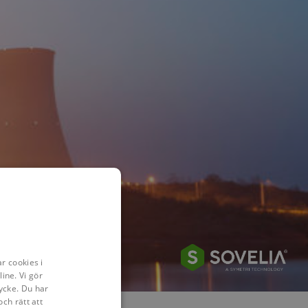
r cookies i
ine. Vi gör
ycke. Du har
och rätt att