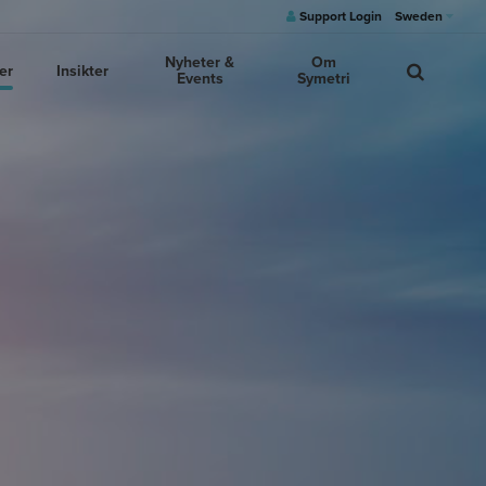
Support Login
Sweden
Nyheter &
Om
er
Insikter
Events
Symetri