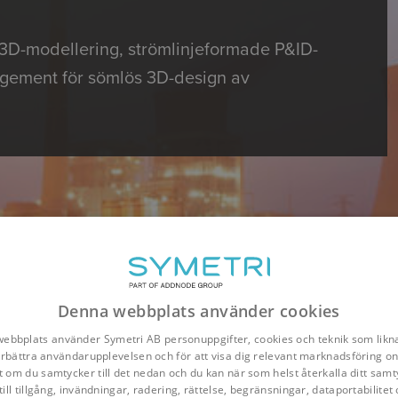
t 3D-modellering, strömlinjeformade P&ID-
gement för sömlös 3D-design av
Denna webbplats använder cookies
ebbplats använder Symetri AB personuppgifter, cookies och teknik som likna
förbättra användarupplevelsen och för att visa dig relevant marknadsföring onl
t om du samtycker till det nedan och du kan när som helst återkalla ditt samt
till tillgång, invändningar, radering, rättelse, begränsningar, dataportabilitet 