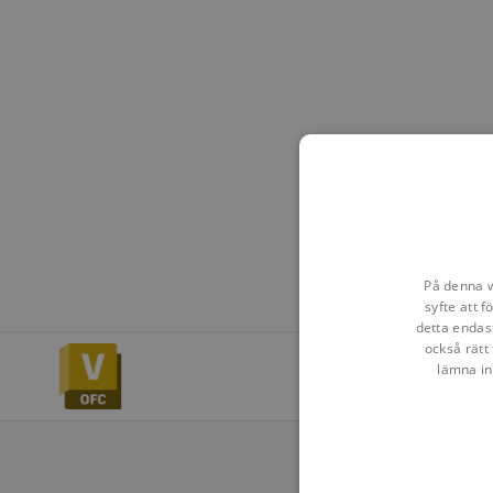
På denna w
syfte att 
detta endas
också rätt 
lämna in