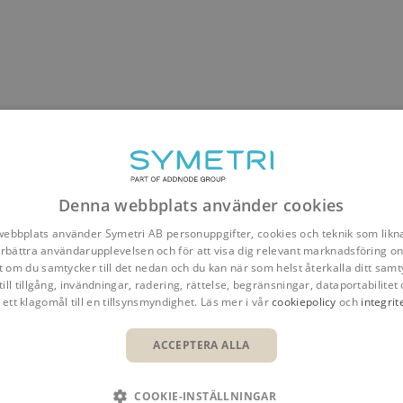
Denna webbplats använder cookies
ebbplats använder Symetri AB personuppgifter, cookies och teknik som likna
förbättra användarupplevelsen och för att visa dig relevant marknadsföring onl
t om du samtycker till det nedan och du kan när som helst återkalla ditt samt
till tillgång, invändningar, radering, rättelse, begränsningar, dataportabilitet 
 ett klagomål till en tillsynsmyndighet. Läs mer i vår
cookiepolicy
och
integrit
Översikt
Fördelar
Funktioner
ACCEPTERA ALLA
COOKIE-INSTÄLLNINGAR