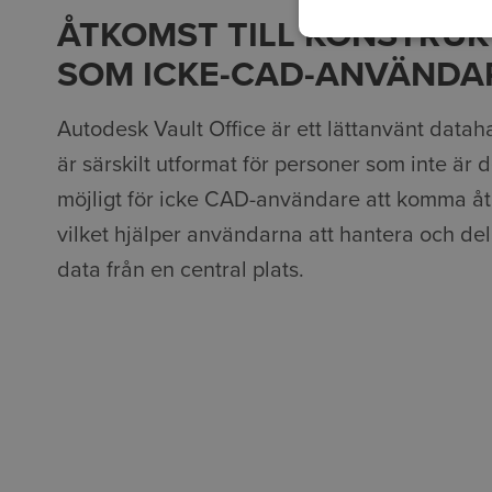
ÅTKOMST TILL KONSTRU
SOM ICKE-CAD-ANVÄNDA
Autodesk Vault Office är ett lättanvänt dat
är särskilt utformat för personer som inte är 
möjligt för icke CAD-användare att komma åt
vilket hjälper användarna att hantera och del
data från en central plats.