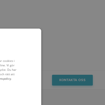
r cookies i
ine. Vi gör
ycke. Du har
och rätt att
etspolicy
.
Insikter
Demo
KONTAKTA OSS