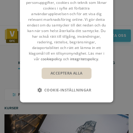
personuppgifter, cookies och teknik som liknar
cookies i syfte att förbättra
användarupplevelsen och för att visa dig
relevant marknadsföring online. Vi gör detta
endast om du samtycker till det nedan och du
kan när som helst återkalla ditt samtycke. Du
Insikter
KONTAKTA OSS
har också rätt till tillgång, invändningar,
radering, rättelse, begränsningar,
dataportabilitet och rätt att lämna in ett
klagomål till en tillsynsmyndighet. Läs mer i
vår
cookiepolicy
och
integritetspolicy
.
KURSER
WEBBINARIER & EVENT
BLOGG
ACCEPTERA ALLA
VIDEOBIBLIOTEK
COOKIE-INSTÄLLNINGAR
FILTER
KURSER