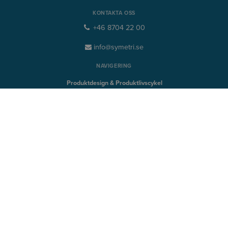
KONTAKTA OSS
+46 8704 22 00
info@symetri.se
NAVIGERING
Produktdesign & Produktlivscykel
Bygg & Infrastruktur
SNABBLÄNKAR
Insikter
Produkter
Utbildning
Support
SYMETRI TECHNOLOGY
Naviate