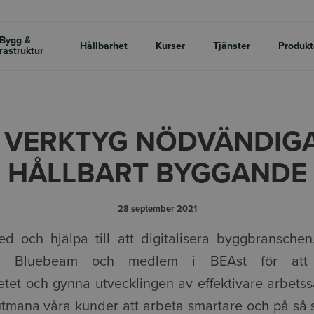
Bygg &
Hållbarhet
Kurser
Tjänster
Produkt
frastruktur
A VERKTYG NÖDVÄNDIGA
HÅLLBART BYGGANDE
28 september 2021
ed och hjälpa till att digitalisera byggbransche
 till Bluebeam och medlem i BEAst för at
etet och gynna utvecklingen av effektivare arbetss
utmana våra kunder att arbeta smartare och på så sät