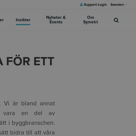
Support Login
Sweden
Nyheter &
Om
er
Insikter
Events
Symetri
 FÖR ETT
n. Vi är bland annat
t vara en del av
ätt i byggbranschen.
t bidra till att våra