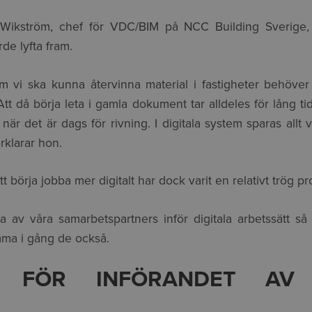
 Wikström, chef för VDC/BIM på NCC Building Sverige
rde lyfta fram.
m vi ska kunna återvinna material i fastigheter behöver 
tt då börja leta i gamla dokument tar alldeles för lång ti
är det är dags för rivning. I digitala system sparas allt v
örklarar hon.
 börja jobba mer digitalt har dock varit en relativt trög pr
 av våra samarbetspartners inför digitala arbetssätt så 
ma i gång de också.
 FÖR INFÖRANDET AV 