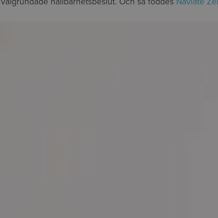
r välgrundade hållbarhetsbeslut. Och så föddes
Naviate Ze