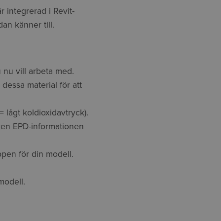
 integrerad i Revit-
n känner till.
u nu vill arbeta med.
dessa material för att
= lågt koldioxidavtryck).
 även EPD-informationen
pen för din modell.
modell.