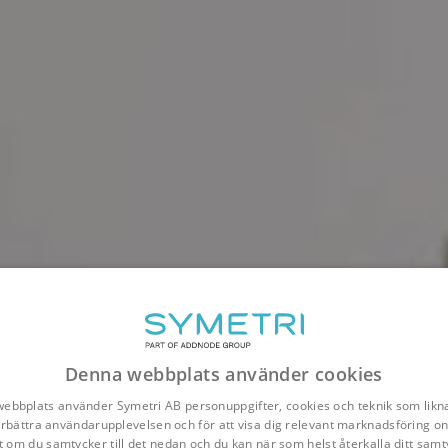
Denna webbplats använder cookies
ebbplats använder Symetri AB personuppgifter, cookies och teknik som likna
förbättra användarupplevelsen och för att visa dig relevant marknadsföring onl
t om du samtycker till det nedan och du kan när som helst återkalla ditt samt