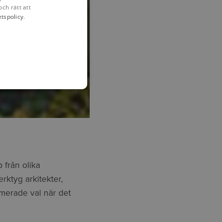
och rätt att
etspolicy
.
inariet
ver.
 från olika
rktyg arkitekter,
rmerade val när det