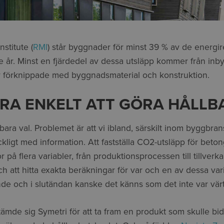
stitute (
RMI
) står byggnader för minst 39 % av de energir
e år. Minst en fjärdedel av dessa utsläpp kommer från inbyg
r förknippade med byggnadsmaterial och konstruktion.
ARA ENKELT ATT GÖRA HÅLLB
llbara val. Problemet är att vi ibland, särskilt inom byggbr
räckligt med information. Att fastställa CO2-utsläpp för beton
 på flera variabler, från produktionsprocessen till tillver
 att hitta exakta beräkningar för var och en av dessa var
nde och i slutändan kanske det känns som det inte var värt
mde sig Symetri för att ta fram en produkt som skulle bidra