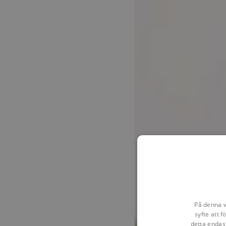
På denna w
syfte att 
detta endas