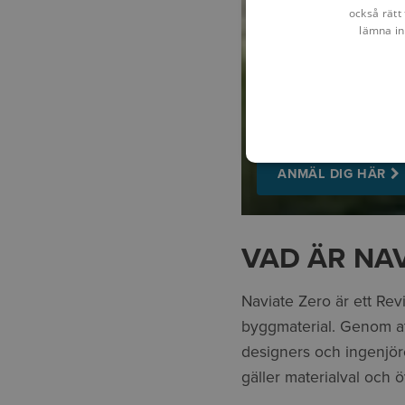
också rätt 
lämna in
WEBBINARIUM O
Lär dig mer om hur du
visar vi hur du enkelt
ANMÄL DIG HÄR
VAD ÄR NAV
Naviate Zero är ett Rev
byggmaterial. Genom att
designers och ingenjör
gäller materialval och 