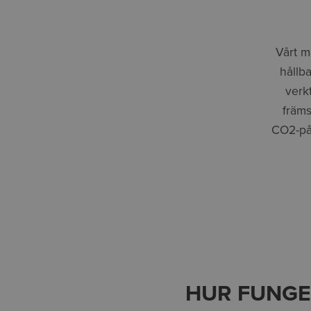
Vårt m
hållba
verk
främs
CO2-påv
HUR FUNGE