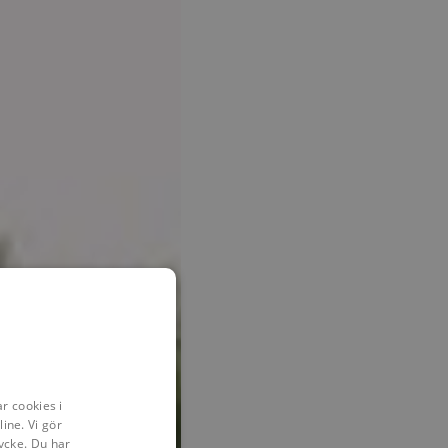
r cookies i
ine. Vi gör
ycke. Du har