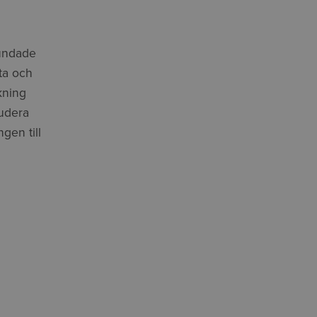
rundade
ata och
kning
ludera
gen till