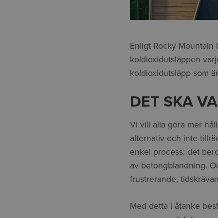
Enligt Rocky Mountain In
koldioxidutsläppen varj
koldioxidutsläpp som ä
DET SKA V
Vi vill alla göra mer hå
alternativ och inte till
enkel process: det beror
av betongblandning. Och
frustrerande, tidskräva
Med detta i åtanke bestä