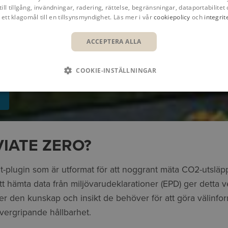
till tillgång, invändningar, radering, rättelse, begränsningar, dataportabilitet 
 ett klagomål till en tillsynsmyndighet. Läs mer i vår
cookiepolicy
och
integrit
ACCEPTERA ALLA
M HÅLLBARA BYGGMATERIAL 29 MAJ
 kan arbeta med LCA och hållbara materialval. I det här webb
 kan uppfylla dagens klimatkrav och arbeta mer hållbart framö
COOKIE-INSTÄLLNINGAR
IATE ZERO?
it-plugin som är utformat för att noggrant mäta CO2-utsläpp
 hämta data från miljövarudeklarationer (EPD) ger detta ve
er den kunskap och insikt de behöver för att göra välinfo
övergripande hållbarhet.