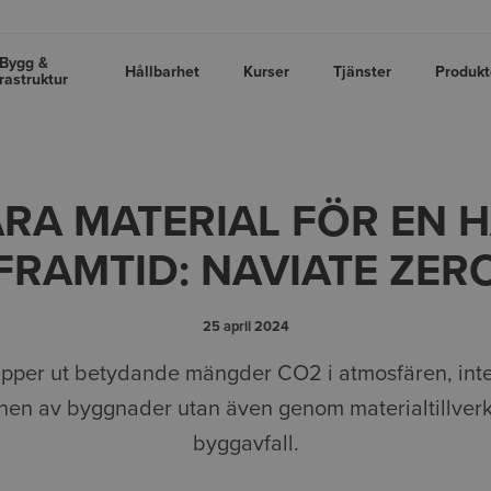
Bygg &
Hållbarhet
Kurser
Tjänster
Produkt
frastruktur
RA MATERIAL FÖR EN 
FRAMTID: NAVIATE ZER
25 april 2024
äpper ut betydande mängder CO2 i atmosfären, int
onen av byggnader utan även genom materialtillverk
byggavfall.