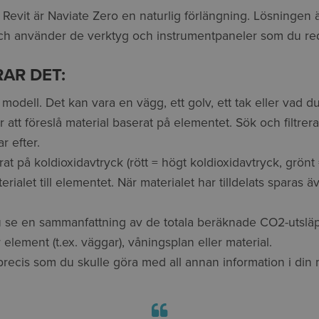
vit är Naviate Zero en naturlig förlängning. Lösningen är
ch använder de verktyg och instrumentpaneler som du reda
AR DET:
n modell. Det kan vara en vägg, ett golv, ett tak eller vad d
tt föreslå material baserat på elementet. Sök och filtrera 
r efter.
at på koldioxidavtryck (rött = högt koldioxidavtryck, grönt 
terialet till elementet. När materialet har tilldelats sparas
u se en sammanfattning av de totala beräknade CO2-utsläp
r element (t.ex. väggar), våningsplan eller material.
precis som du skulle göra med all annan information i din 