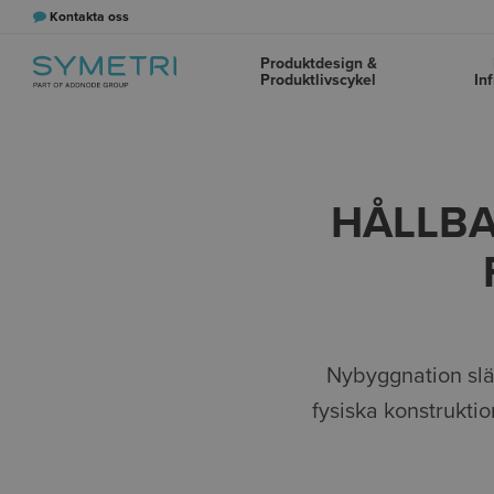
Kontakta oss
Produktdesign &
Produktlivscykel
In
HÅLLBA
Nybyggnation sl
fysiska konstrukti