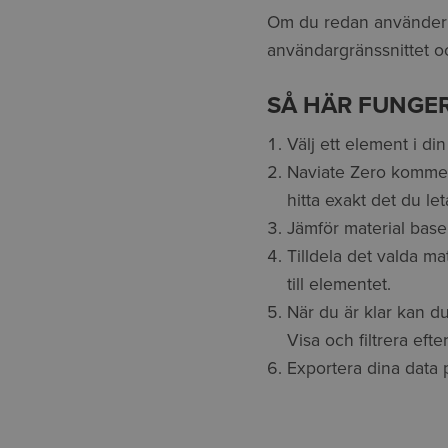
Om du redan använder Re
användargränssnittet o
SÅ HÄR FUNGER
Välj ett element i di
Naviate Zero kommer a
hitta exakt det du leta
Jämför material baser
Tilldela det valda ma
till elementet.
När du är klar kan d
Visa och filtrera efte
Exportera dina data 