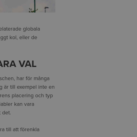
elaterade globala
gt kol, eller de
ARA VAL
anschen, har för många
g är till exempel inte en
karens placering och typ
iabler kan vara
 det.
 till att förenkla