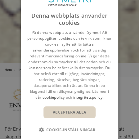
Denna webbplats använder
cookies
På denna webbplats använder Symetri AB
personuppgifter, cookies och teknik som liknar
cookies i syfte att förbättra
användarupplevelsen och för att visa dig
relevant marknadsföring online. Vi gör detta
endast om du samtycker till det nedan och du
kan när som helst återkalla ditt samtycke. Du
Hem
Insikter
Kundcase
Envix – När varje kubikmeter räknas
har också rätt till tillgång, invändningar,
radering, rättelse, begränsningar,
dataportabilitet och rätt att lämna in ett
klagomål till en tillsynsmyndighet. Läs mer i
vår
cookiepolicy
och
integritetspolicy
.
ACCEPTERA ALLA
För Envix har BIM och digitala modeller blivit ett sätt att
COOKIE-INSTÄLLNINGAR
skapa bättre kontroll i komplexa saneringsprojekt. Med stöd