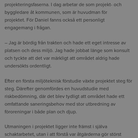
projekteringsfaserna. I dag arbetar de som projekt- och
byggledare åt kommunen, som är huvudman för
projektet. För Daniel fanns också ett personligt
engagemang i frågan.
– Jag är bördig från trakten och hade ett eget intresse av
platsen och dess miljö. Jag hade jobbat länge som konsult
och tyckte att det var märkligt att området aldrig hade
undersökts ordentligt.
Efter en första miljöteknisk förstudie växte projektet steg för
steg. Därefter genomfördes en huvudstudie med
riskbedömning, där det blev tydligt att området hade ett
omfattande saneringsbehov med stor utbredning av
föroreningar i både plan och djup.
Utmaningen i projektet ligger inte främst i själva
schaktarbetet, utan i att förstå var åtgärderna gör störst