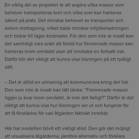
En viktig del av projektet är att avgöra vilka massor som
behöver transporteras bort och vilka som kan hanteras
säkert på plats. Det minskar behovet av transporter och
extern mottagning, vilket både minskar miljöbelastningen
och bidrar till lägre kostnader. För den som inte är insatt kan
det samtidigt vara svårt att förstå hur förorenade massor kan
hanteras inom området utan att innebära en fortsatt risk.
Därför blir det viktigt att kunna visa lösningen på ett tydligt
sätt.
– Det är alltid en utmaning att kommunicera kring det här.
Den som inte är insatt kan lätt tänka: ”Förorenade massor
ligger ju kvar inom området, är inte det farligt?” Därför är det
viktigt att kunna visa hur lösningen ser ut och fungerar för
att få förståelse för vad åtgärden faktiskt innebär.
Här har modellen blivit ett viktigt stöd. Den gör det möjligt
att visualisera åtgärderna, jämföra alternativ och förklara