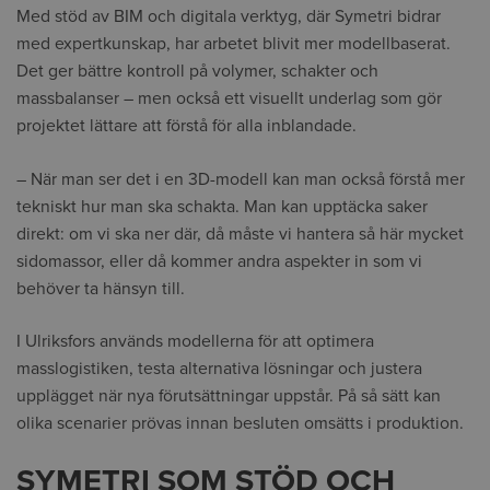
Med stöd av BIM och digitala verktyg, där Symetri bidrar
med expertkunskap, har arbetet blivit mer modellbaserat.
Det ger bättre kontroll på volymer, schakter och
massbalanser – men också ett visuellt underlag som gör
projektet lättare att förstå för alla inblandade.
– När man ser det i en 3D-modell kan man också förstå mer
tekniskt hur man ska schakta. Man kan upptäcka saker
direkt: om vi ska ner där, då måste vi hantera så här mycket
sidomassor, eller då kommer andra aspekter in som vi
behöver ta hänsyn till.
I Ulriksfors används modellerna för att optimera
masslogistiken, testa alternativa lösningar och justera
upplägget när nya förutsättningar uppstår. På så sätt kan
olika scenarier prövas innan besluten omsätts i produktion.
SYMETRI SOM STÖD OCH