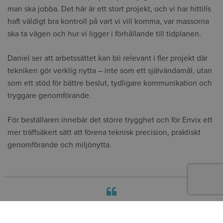
man ska jobba. Det här är ett stort projekt, och vi har hittills
haft väldigt bra kontroll på vart vi vill komma, var massorna
ska ta vägen och hur vi ligger i förhållande till tidplanen.
Daniel ser att arbetssättet kan bli relevant i fler projekt där
tekniken gör verklig nytta – inte som ett självändamål, utan
som ett stöd för bättre beslut, tydligare kommunikation och
tryggare genomförande.
För beställaren innebär det större trygghet och för Envix ett
mer träffsäkert sätt att förena teknisk precision, praktiskt
genomförande och miljönytta.
Med hjälp av BIM kan vi testa lösningar, räkna på volymer och se hur
massbalansen går ihop innan vi står ute i projektet. Det gör att vi kan tänka