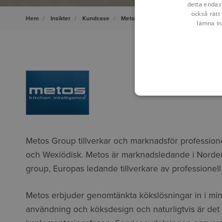
detta endas
också rätt 
Hem
Insikter
Kundcase
Metos - PLM
lämna in
Metos Group tillverkar och marknadsför professio
och Wexiödisk. Metos är marknadsledande i Norden
group, Europas ledande tillverkare av professionell
Metos erbjuder genomtänkta kökslösningar in i mins
användning och köksdesign och naturligtvis är de