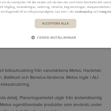
t om du samtycker till det nedan och du kan när som helst återkalla ditt samt
till tillgång, invändningar, radering, rättelse, begränsningar, dataportabilitet 
 ett klagomål till en tillsynsmyndighet. Läs mer i vår
cookiepolicy
och
integrit
ACCEPTERA ALLA
COOKIE-INSTÄLLNINGAR
nell köksutrustning från varumärkena Metos, Hackman
, Baltikum och Benelux-länderna. Metos ingår i ALI
 köksutrustning.
ta detalj. Planeringsarbetet utgår från ändamålsenlig
t Metos egentillverkade produkter som används under