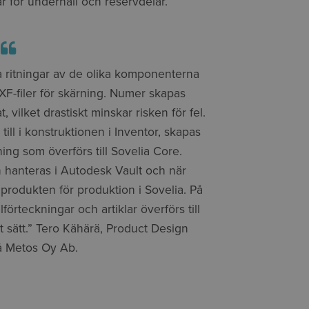
 för underhåll och reservdelar.
a ritningar av de olika komponenterna
XF-filer för skärning. Numer skapas
t, vilket drastiskt minskar risken för fel.
ill i konstruktionen i Inventor, skapas
ing som överförs till Sovelia Core.
n hanteras i Autodesk Vault och när
produkten för produktion i Sovelia. På
lförteckningar och artiklar överförs till
at sätt.” Tero Kähärä, Product Design
 Metos Oy Ab.