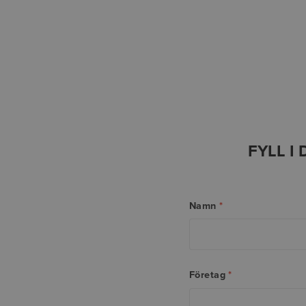
FYLL I
Namn
*
Företag
*