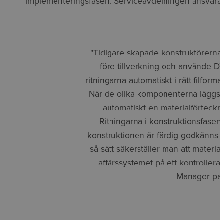
implementeringsfasen. Serviceavdelningen ansvarar
"Tidigare skapade konstruktörern
före tillverkning och använde D
ritningarna automatiskt i rätt filforma
När de olika komponenterna läggs t
automatiskt en materialförteckn
Ritningarna i konstruktionsfase
konstruktionen är färdig godkänns 
så sätt säkerställer man att materia
affärssystemet på ett kontroller
Manager på