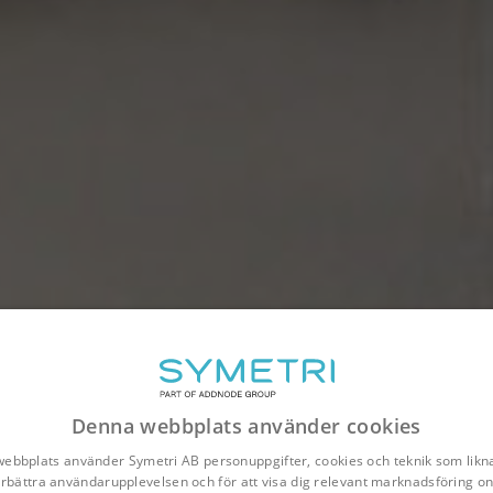
Denna webbplats använder cookies
ebbplats använder Symetri AB personuppgifter, cookies och teknik som likna
förbättra användarupplevelsen och för att visa dig relevant marknadsföring onl