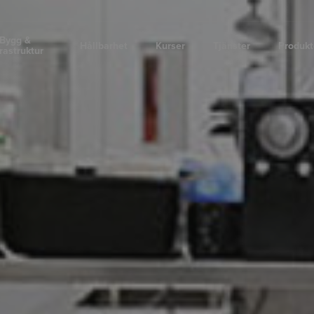
Bygg &
Hållbarhet
Kurser
Tjänster
Produkt
frastruktur