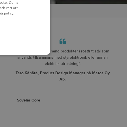
ycke. Du har
och rätt att
etspolicy
.
"Vi tillverkar i första hand produkter i rostfritt stål som
används tillsammans med styrelektronik eller annan
elektrisk utrustning”.
Tero Kähärä, Product Design Manager på Metos Oy
Ab.
Sovelia Core