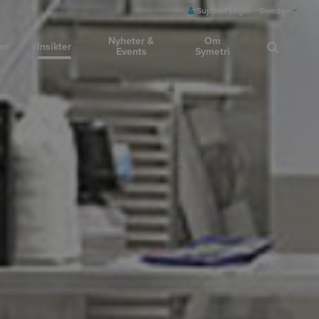
Support Login
Sweden
Nyheter &
Om
er
Insikter
Events
Symetri