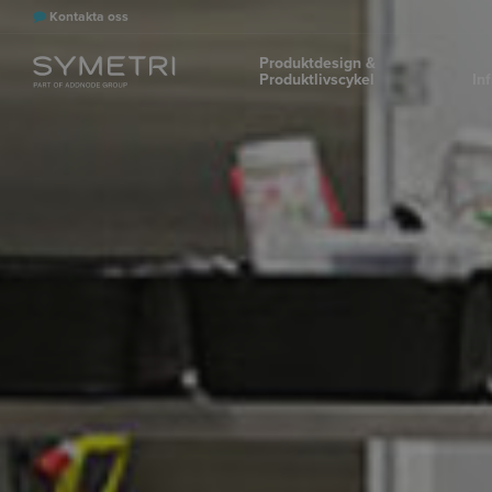
Kontakta oss
Produktdesign &
Produktlivscykel
In